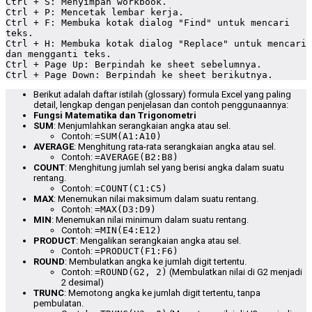
Ctrl + S: Menyimpan workbook.

Ctrl + P: Mencetak lembar kerja.

Ctrl + F: Membuka kotak dialog "Find" untuk mencari 
teks.

Ctrl + H: Membuka kotak dialog "Replace" untuk mencari 
dan mengganti teks.

Ctrl + Page Up: Berpindah ke sheet sebelumnya.

Ctrl + Page Down: Berpindah ke sheet berikutnya.
Berikut adalah daftar istilah (glossary) formula Excel yang paling
detail, lengkap dengan penjelasan dan contoh penggunaannya:
Fungsi Matematika dan Trigonometri
SUM
: Menjumlahkan serangkaian angka atau sel.
Contoh:
=SUM(A1:A10)
AVERAGE
: Menghitung rata-rata serangkaian angka atau sel.
Contoh:
=AVERAGE(B2:B8)
COUNT
: Menghitung jumlah sel yang berisi angka dalam suatu
rentang.
Contoh:
=COUNT(C1:C5)
MAX
: Menemukan nilai maksimum dalam suatu rentang.
Contoh:
=MAX(D3:D9)
MIN
: Menemukan nilai minimum dalam suatu rentang.
Contoh:
=MIN(E4:E12)
PRODUCT
: Mengalikan serangkaian angka atau sel.
Contoh:
=PRODUCT(F1:F6)
ROUND
: Membulatkan angka ke jumlah digit tertentu.
Contoh:
=ROUND(G2, 2)
(Membulatkan nilai di G2 menjadi
2 desimal)
TRUNC
: Memotong angka ke jumlah digit tertentu, tanpa
pembulatan.