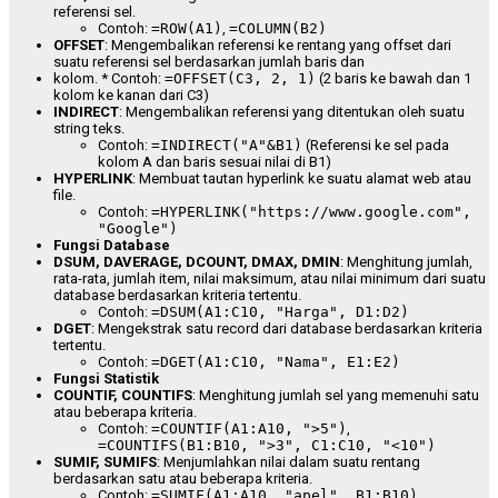
referensi sel.
Contoh:
=ROW(A1)
,
=COLUMN(B2)
OFFSET
: Mengembalikan referensi ke rentang yang offset dari
suatu referensi sel berdasarkan jumlah baris dan
kolom. * Contoh:
=OFFSET(C3, 2, 1)
(2 baris ke bawah dan 1
kolom ke kanan dari C3)
INDIRECT
: Mengembalikan referensi yang ditentukan oleh suatu
string teks.
Contoh:
=INDIRECT("A"&B1)
(Referensi ke sel pada
kolom A dan baris sesuai nilai di B1)
HYPERLINK
: Membuat tautan hyperlink ke suatu alamat web atau
file.
Contoh:
=HYPERLINK("https://www.google.com",
"Google")
Fungsi Database
DSUM, DAVERAGE, DCOUNT, DMAX, DMIN
: Menghitung jumlah,
rata-rata, jumlah item, nilai maksimum, atau nilai minimum dari suatu
database berdasarkan kriteria tertentu.
Contoh:
=DSUM(A1:C10, "Harga", D1:D2)
DGET
: Mengekstrak satu record dari database berdasarkan kriteria
tertentu.
Contoh:
=DGET(A1:C10, "Nama", E1:E2)
Fungsi Statistik
COUNTIF, COUNTIFS
: Menghitung jumlah sel yang memenuhi satu
atau beberapa kriteria.
Contoh:
=COUNTIF(A1:A10, ">5")
,
=COUNTIFS(B1:B10, ">3", C1:C10, "<10")
SUMIF, SUMIFS
: Menjumlahkan nilai dalam suatu rentang
berdasarkan satu atau beberapa kriteria.
Contoh:
=SUMIF(A1:A10, "apel", B1:B10)
,