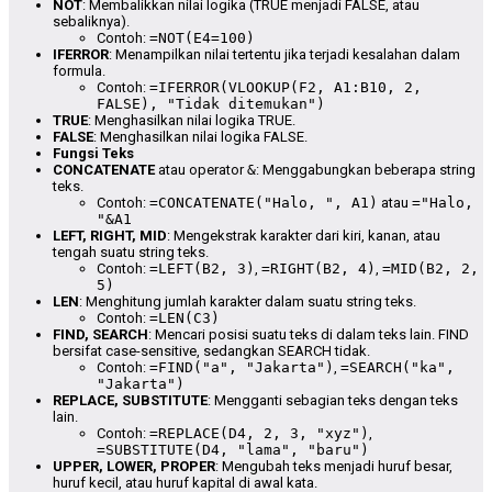
NOT
: Membalikkan nilai logika (TRUE menjadi FALSE, atau
sebaliknya).
Contoh:
=NOT(E4=100)
IFERROR
: Menampilkan nilai tertentu jika terjadi kesalahan dalam
formula.
Contoh:
=IFERROR(VLOOKUP(F2, A1:B10, 2,
FALSE), "Tidak ditemukan")
TRUE
: Menghasilkan nilai logika TRUE.
FALSE
: Menghasilkan nilai logika FALSE.
Fungsi Teks
CONCATENATE
atau operator
&
: Menggabungkan beberapa string
teks.
Contoh:
=CONCATENATE("Halo, ", A1)
atau
="Halo,
"&A1
LEFT, RIGHT, MID
: Mengekstrak karakter dari kiri, kanan, atau
tengah suatu string teks.
Contoh:
=LEFT(B2, 3)
,
=RIGHT(B2, 4)
,
=MID(B2, 2,
5)
LEN
: Menghitung jumlah karakter dalam suatu string teks.
Contoh:
=LEN(C3)
FIND, SEARCH
: Mencari posisi suatu teks di dalam teks lain. FIND
bersifat case-sensitive, sedangkan SEARCH tidak.
Contoh:
=FIND("a", "Jakarta")
,
=SEARCH("ka",
"Jakarta")
REPLACE, SUBSTITUTE
: Mengganti sebagian teks dengan teks
lain.
Contoh:
=REPLACE(D4, 2, 3, "xyz")
,
=SUBSTITUTE(D4, "lama", "baru")
UPPER, LOWER, PROPER
: Mengubah teks menjadi huruf besar,
huruf kecil, atau huruf kapital di awal kata.