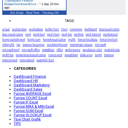
"
Dashboard Finance -
BelajarDashboardExce…
"
1 day 23 hrs
ago
Get Script
Real Time
Tracking ON
TAGS:
actual
analisis data
analisisdata
bullet chart
chart
conversion
dashboard
datavisualization
data visualization
excel
excelchart
excel chart
excel tips
exceltips
excel tutorial
exceltutorial
fungsi statistik excel
fungsi sum
funnelvisualization
grafik
hierarchicaldata
hierarchychart
infografik
kpi
laporan keuangan
marketingfunnel
memproses ratusan
microsoft
microsoft excel
microsoft office
nesteddata
office
performance
perubahan nilai
produktivitas
profit loss
proportionalvisualization
rumus excel
spreadsheet
table array
target
treemap
tutorial excel
tutorialexcel
waterfall chart
CATEGORIES
Dashboard Finance
Dashboard HR
Dashboard Marketing
Dashboard Sales
Fungsi AVERAGE Excel
Fungsi COUNT Excel
Fungsi IF Excel
Fungsi MAX & MIN Excel
Fungsi SUM Excel
Fungsi VLOOKUP Excel
Tipe Chart Grafik
TIPS