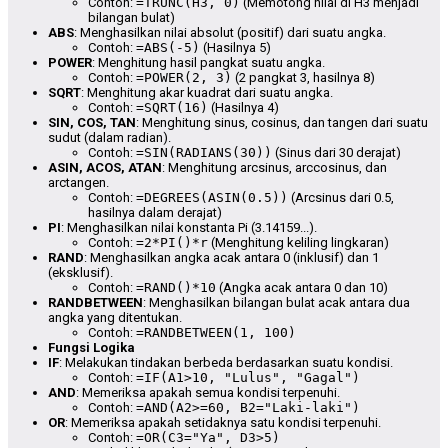
Contoh:
=TRUNC(H3, 0)
(Memotong nilai di H3 menjadi
bilangan bulat)
ABS
: Menghasilkan nilai absolut (positif) dari suatu angka.
Contoh:
=ABS(-5)
(Hasilnya 5)
POWER
: Menghitung hasil pangkat suatu angka.
Contoh:
=POWER(2, 3)
(2 pangkat 3, hasilnya 8)
SQRT
: Menghitung akar kuadrat dari suatu angka.
Contoh:
=SQRT(16)
(Hasilnya 4)
SIN, COS, TAN
: Menghitung sinus, cosinus, dan tangen dari suatu
sudut (dalam radian).
Contoh:
=SIN(RADIANS(30))
(Sinus dari 30 derajat)
ASIN, ACOS, ATAN
: Menghitung arcsinus, arccosinus, dan
arctangen.
Contoh:
=DEGREES(ASIN(0.5))
(Arcsinus dari 0.5,
hasilnya dalam derajat)
PI
: Menghasilkan nilai konstanta Pi (3.14159...).
Contoh:
=2*PI()*r
(Menghitung keliling lingkaran)
RAND
: Menghasilkan angka acak antara 0 (inklusif) dan 1
(eksklusif).
Contoh:
=RAND()*10
(Angka acak antara 0 dan 10)
RANDBETWEEN
: Menghasilkan bilangan bulat acak antara dua
angka yang ditentukan.
Contoh:
=RANDBETWEEN(1, 100)
Fungsi Logika
IF
: Melakukan tindakan berbeda berdasarkan suatu kondisi.
Contoh:
=IF(A1>10, "Lulus", "Gagal")
AND
: Memeriksa apakah semua kondisi terpenuhi.
Contoh:
=AND(A2>=60, B2="Laki-laki")
OR
: Memeriksa apakah setidaknya satu kondisi terpenuhi.
Contoh:
=OR(C3="Ya", D3>5)