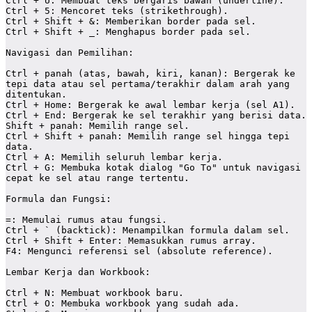
Ctrl + U: Membuat teks bergaris bawah (underline).

Ctrl + 5: Mencoret teks (strikethrough).

Ctrl + Shift + &: Memberikan border pada sel.

Ctrl + Shift + _: Menghapus border pada sel.

Navigasi dan Pemilihan:

Ctrl + panah (atas, bawah, kiri, kanan): Bergerak ke 
tepi data atau sel pertama/terakhir dalam arah yang 
ditentukan.

Ctrl + Home: Bergerak ke awal lembar kerja (sel A1).

Ctrl + End: Bergerak ke sel terakhir yang berisi data.

Shift + panah: Memilih range sel.

Ctrl + Shift + panah: Memilih range sel hingga tepi 
data.

Ctrl + A: Memilih seluruh lembar kerja.

Ctrl + G: Membuka kotak dialog "Go To" untuk navigasi 
cepat ke sel atau range tertentu.

Formula dan Fungsi:

=: Memulai rumus atau fungsi.

Ctrl + ` (backtick): Menampilkan formula dalam sel.

Ctrl + Shift + Enter: Memasukkan rumus array.

F4: Mengunci referensi sel (absolute reference).

Lembar Kerja dan Workbook:

Ctrl + N: Membuat workbook baru.

Ctrl + O: Membuka workbook yang sudah ada.
