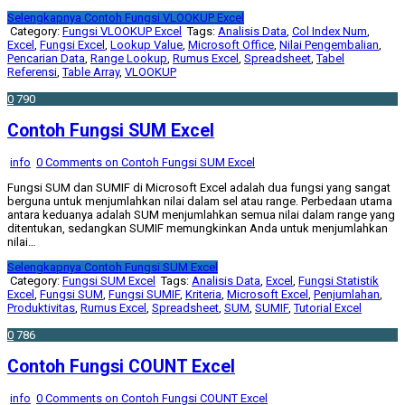
Selengkapnya
Contoh Fungsi VLOOKUP Excel
Category:
Fungsi VLOOKUP Excel
Tags:
Analisis Data
,
Col Index Num
,
Excel
,
Fungsi Excel
,
Lookup Value
,
Microsoft Office
,
Nilai Pengembalian
,
Pencarian Data
,
Range Lookup
,
Rumus Excel
,
Spreadsheet
,
Tabel
Referensi
,
Table Array
,
VLOOKUP
0
790
Contoh Fungsi SUM Excel
info
0 Comments
on Contoh Fungsi SUM Excel
Fungsi SUM dan SUMIF di Microsoft Excel adalah dua fungsi yang sangat
berguna untuk menjumlahkan nilai dalam sel atau range. Perbedaan utama
antara keduanya adalah SUM menjumlahkan semua nilai dalam range yang
ditentukan, sedangkan SUMIF memungkinkan Anda untuk menjumlahkan
nilai…
Selengkapnya
Contoh Fungsi SUM Excel
Category:
Fungsi SUM Excel
Tags:
Analisis Data
,
Excel
,
Fungsi Statistik
Excel
,
Fungsi SUM
,
Fungsi SUMIF
,
Kriteria
,
Microsoft Excel
,
Penjumlahan
,
Produktivitas
,
Rumus Excel
,
Spreadsheet
,
SUM
,
SUMIF
,
Tutorial Excel
0
786
Contoh Fungsi COUNT Excel
info
0 Comments
on Contoh Fungsi COUNT Excel