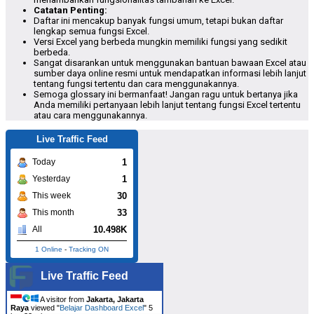
Catatan Penting:
Daftar ini mencakup banyak fungsi umum, tetapi bukan daftar
lengkap semua fungsi Excel.
Versi Excel yang berbeda mungkin memiliki fungsi yang sedikit
berbeda.
Sangat disarankan untuk menggunakan bantuan bawaan Excel atau
sumber daya online resmi untuk mendapatkan informasi lebih lanjut
tentang fungsi tertentu dan cara menggunakannya.
Semoga glossary ini bermanfaat! Jangan ragu untuk bertanya jika
Anda memiliki pertanyaan lebih lanjut tentang fungsi Excel tertentu
atau cara menggunakannya.
Live Traffic Feed
1
Today
1
Yesterday
30
This week
33
This month
10.498K
All
1 Online
-
Tracking ON
Live Traffic Feed
A visitor from
Jakarta, Jakarta
Raya
viewed "
Belajar Dashboard Excel
"
5