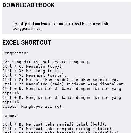
DOWNLOAD EBOOK
Ebook panduan lengkap Fungsi IF Excel beserta contoh
penggunaannya.
EXCEL SHORTCUT
Pengeditan:

F2: Mengedit isi sel secara langsung.

Ctrl + C: Menyalin (copy).

Ctrl + X: Memotong (cut).

Ctrl + V: Menempel (paste).

Ctrl + Z: Membatalkan (undo) tindakan sebelumnya.

Ctrl + Y: Mengulang (redo) tindakan yang dibatalkan.

Ctrl + D: Mengisi sel di bawah dengan isi sel yang 
dipilih.

Ctrl + R: Mengisi sel di kanan dengan isi sel yang 
dipilih.

Delete: Menghapus isi sel.

Format:

Ctrl + B: Membuat teks menjadi tebal (bold).

Ctrl + I: Membuat teks menjadi miring (italic).
