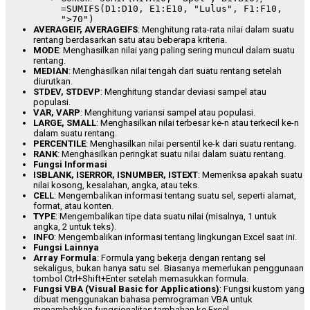
=SUMIFS(D1:D10, E1:E10, "Lulus", F1:F10,
">70")
AVERAGEIF, AVERAGEIFS
: Menghitung rata-rata nilai dalam suatu
rentang berdasarkan satu atau beberapa kriteria.
MODE
: Menghasilkan nilai yang paling sering muncul dalam suatu
rentang.
MEDIAN
: Menghasilkan nilai tengah dari suatu rentang setelah
diurutkan.
STDEV, STDEVP
: Menghitung standar deviasi sampel atau
populasi.
VAR, VARP
: Menghitung variansi sampel atau populasi.
LARGE, SMALL
: Menghasilkan nilai terbesar ke-n atau terkecil ke-n
dalam suatu rentang.
PERCENTILE
: Menghasilkan nilai persentil ke-k dari suatu rentang.
RANK
: Menghasilkan peringkat suatu nilai dalam suatu rentang.
Fungsi Informasi
ISBLANK, ISERROR, ISNUMBER, ISTEXT
: Memeriksa apakah suatu
nilai kosong, kesalahan, angka, atau teks.
CELL
: Mengembalikan informasi tentang suatu sel, seperti alamat,
format, atau konten.
TYPE
: Mengembalikan tipe data suatu nilai (misalnya, 1 untuk
angka, 2 untuk teks).
INFO
: Mengembalikan informasi tentang lingkungan Excel saat ini.
Fungsi Lainnya
Array Formula
: Formula yang bekerja dengan rentang sel
sekaligus, bukan hanya satu sel. Biasanya memerlukan penggunaan
tombol Ctrl+Shift+Enter setelah memasukkan formula.
Fungsi VBA (Visual Basic for Applications)
: Fungsi kustom yang
dibuat menggunakan bahasa pemrograman VBA untuk
menambahkan fungsionalitas tambahan ke Excel.