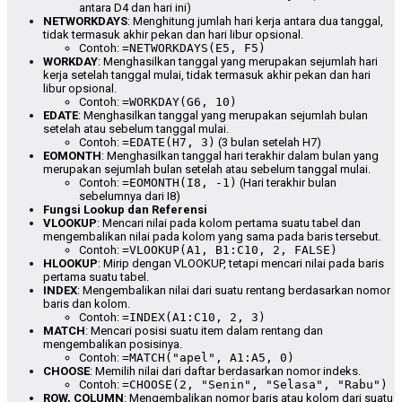
antara D4 dan hari ini)
NETWORKDAYS
: Menghitung jumlah hari kerja antara dua tanggal,
tidak termasuk akhir pekan dan hari libur opsional.
Contoh:
=NETWORKDAYS(E5, F5)
WORKDAY
: Menghasilkan tanggal yang merupakan sejumlah hari
kerja setelah tanggal mulai, tidak termasuk akhir pekan dan hari
libur opsional.
Contoh:
=WORKDAY(G6, 10)
EDATE
: Menghasilkan tanggal yang merupakan sejumlah bulan
setelah atau sebelum tanggal mulai.
Contoh:
=EDATE(H7, 3)
(3 bulan setelah H7)
EOMONTH
: Menghasilkan tanggal hari terakhir dalam bulan yang
merupakan sejumlah bulan setelah atau sebelum tanggal mulai.
Contoh:
=EOMONTH(I8, -1)
(Hari terakhir bulan
sebelumnya dari I8)
Fungsi Lookup dan Referensi
VLOOKUP
: Mencari nilai pada kolom pertama suatu tabel dan
mengembalikan nilai pada kolom yang sama pada baris tersebut.
Contoh:
=VLOOKUP(A1, B1:C10, 2, FALSE)
HLOOKUP
: Mirip dengan VLOOKUP, tetapi mencari nilai pada baris
pertama suatu tabel.
INDEX
: Mengembalikan nilai dari suatu rentang berdasarkan nomor
baris dan kolom.
Contoh:
=INDEX(A1:C10, 2, 3)
MATCH
: Mencari posisi suatu item dalam rentang dan
mengembalikan posisinya.
Contoh:
=MATCH("apel", A1:A5, 0)
CHOOSE
: Memilih nilai dari daftar berdasarkan nomor indeks.
Contoh:
=CHOOSE(2, "Senin", "Selasa", "Rabu")
ROW, COLUMN
: Mengembalikan nomor baris atau kolom dari suatu