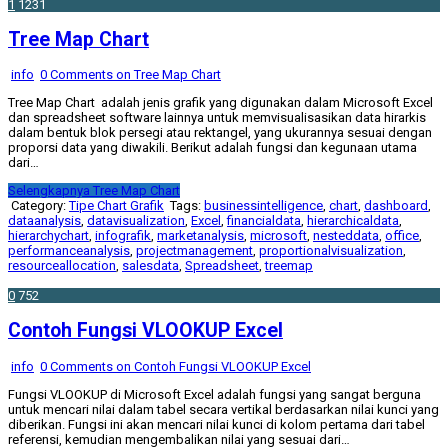
1
1231
Tree Map Chart
info
0 Comments
on Tree Map Chart
Tree Map Chart adalah jenis grafik yang digunakan dalam Microsoft Excel
dan spreadsheet software lainnya untuk memvisualisasikan data hirarkis
dalam bentuk blok persegi atau rektangel, yang ukurannya sesuai dengan
proporsi data yang diwakili. Berikut adalah fungsi dan kegunaan utama
dari…
Selengkapnya
Tree Map Chart
Category:
Tipe Chart Grafik
Tags:
businessintelligence
,
chart
,
dashboard
,
dataanalysis
,
datavisualization
,
Excel
,
financialdata
,
hierarchicaldata
,
hierarchychart
,
infografik
,
marketanalysis
,
microsoft
,
nesteddata
,
office
,
performanceanalysis
,
projectmanagement
,
proportionalvisualization
,
resourceallocation
,
salesdata
,
Spreadsheet
,
treemap
0
752
Contoh Fungsi VLOOKUP Excel
info
0 Comments
on Contoh Fungsi VLOOKUP Excel
Fungsi VLOOKUP di Microsoft Excel adalah fungsi yang sangat berguna
untuk mencari nilai dalam tabel secara vertikal berdasarkan nilai kunci yang
diberikan. Fungsi ini akan mencari nilai kunci di kolom pertama dari tabel
referensi, kemudian mengembalikan nilai yang sesuai dari…