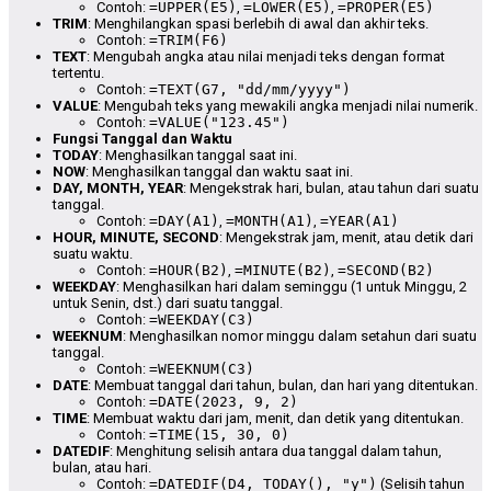
Contoh:
=UPPER(E5)
,
=LOWER(E5)
,
=PROPER(E5)
TRIM
: Menghilangkan spasi berlebih di awal dan akhir teks.
Contoh:
=TRIM(F6)
TEXT
: Mengubah angka atau nilai menjadi teks dengan format
tertentu.
Contoh:
=TEXT(G7, "dd/mm/yyyy")
VALUE
: Mengubah teks yang mewakili angka menjadi nilai numerik.
Contoh:
=VALUE("123.45")
Fungsi Tanggal dan Waktu
TODAY
: Menghasilkan tanggal saat ini.
NOW
: Menghasilkan tanggal dan waktu saat ini.
DAY, MONTH, YEAR
: Mengekstrak hari, bulan, atau tahun dari suatu
tanggal.
Contoh:
=DAY(A1)
,
=MONTH(A1)
,
=YEAR(A1)
HOUR, MINUTE, SECOND
: Mengekstrak jam, menit, atau detik dari
suatu waktu.
Contoh:
=HOUR(B2)
,
=MINUTE(B2)
,
=SECOND(B2)
WEEKDAY
: Menghasilkan hari dalam seminggu (1 untuk Minggu, 2
untuk Senin, dst.) dari suatu tanggal.
Contoh:
=WEEKDAY(C3)
WEEKNUM
: Menghasilkan nomor minggu dalam setahun dari suatu
tanggal.
Contoh:
=WEEKNUM(C3)
DATE
: Membuat tanggal dari tahun, bulan, dan hari yang ditentukan.
Contoh:
=DATE(2023, 9, 2)
TIME
: Membuat waktu dari jam, menit, dan detik yang ditentukan.
Contoh:
=TIME(15, 30, 0)
DATEDIF
: Menghitung selisih antara dua tanggal dalam tahun,
bulan, atau hari.
Contoh:
=DATEDIF(D4, TODAY(), "y")
(Selisih tahun