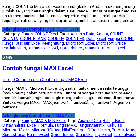
Fungsi COUNT di Microsoft Excel memungkinkan Anda untuk menghitung
jumlah sel yang berisi angka dalam suatu range. Fungsi ini sangat berguna
untuk menganalisis data numerik, seperti menghitung jumlah produk
terjual, jumlah siswa yang lulus ujian, atau jumlah transaksi dalam periode…
Selengkapnya
Contoh Fungsi COUNT Excel
Category:
Fungsi COUNT Excel
Tags:
Analisis Data
,
Angka
,
COUNT
,
COUNTA
,
COUNTBLANK
,
COUNTIF
,
COUNTIFS
,
Data
,
Excel
,
Fungsi COUNT
,
Fungsi Statistik Excel
,
Menghitung
,
Microsoft Excel
,
Microsoft Office
,
Produktivitas
,
Rumus Excel
,
Sel
,
Spreadsheet
,
Statistik
,
Tutorial Excel
0
648
Contoh fungsi MAX Excel
info
0 Comments
on Contoh fungsi MAX Excel
Fungsi MAX di Microsoft Excel digunakan untuk mencari nilai tertinggi
(maksimum) dalam satu set data. Fungsi ini sangat berguna ketika Anda
memiliki banyak angka dan ingin mengetahui angka terbesar di antaranya.
Sintaks Fungsi MAX: =MAX(number1, [number2], …) number1: Argumen
pertama…
Selengkapnya
Contoh fungsi MAX Excel
Category:
Fungsi MAX & MIN Excel
Tags:
AnalisisData
,
BelajarExcel
,
DataAnalisis
,
Excel
,
Formula
,
FungsiMAX
,
FungsiStatistik
,
Kalkulasi
,
MicrosoftExcel
,
MicrosoftOffice
,
NilaiTertinggi
,
OfficeHacks
,
Produktivitas
,
RumusDasar
,
RumusExcel
,
Spreadsheet
,
Statistika
,
TipsExcel
,
TutorialExcel