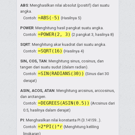
ABS
: Menghasilkan nilai absolut (positif) dari suatu
angka.
=ABS(-5)
Contoh:
(Hasilnya 5)
POWER
: Menghitung hasil pangkat suatu angka.
=POWER(2, 3)
Contoh:
(2 pangkat 3, hasilnya 8)
SQRT
: Menghitung akar kuadrat dari suatu angka.
=SQRT(16)
Contoh:
(Hasilnya 4)
SIN, COS, TAN
: Menghitung sinus, cosinus, dan
tangen dari suatu sudut (dalam radian).
=SIN(RADIANS(30))
Contoh:
(Sinus dari 30
derajat)
ASIN, ACOS, ATAN
: Menghitung arcsinus, arccosinus,
dan arctangen.
=DEGREES(ASIN(0.5))
Contoh:
(Arcsinus dari
0.5, hasilnya dalam derajat)
PI
: Menghasilkan nilai konstanta Pi (3.14159...).
=2*PI()*r
Contoh:
(Menghitung keliling
lingkaran)