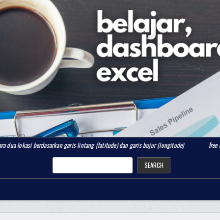
rdasarkan garis lintang (latitude) dan garis bujur (longitude)
Tree Map Chart
SEARCH