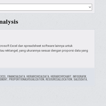
nalysis
crosoft Excel dan spreadsheet software lainnya untuk
atau rektangel, yang ukurannya sesuai dengan proporsi data yang
EXCEL
,
FINANCIALDATA
,
HIERARCHICALDATA
,
HIERARCHYCHART
,
INFOGRAFIK
,
EMENT
,
PROPORTIONALVISUALIZATION
,
RESOURCEALLOCATION
,
SALESDATA
,