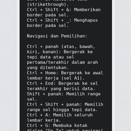
(strikethrough).

Ctrl + Shift + &: Memberikan 
border pada sel.

Ctrl + Shift + _: Menghapus 
border pada sel.

Navigasi dan Pemilihan:

Ctrl + panah (atas, bawah, 
kiri, kanan): Bergerak ke 
tepi data atau sel 
pertama/terakhir dalam arah 
yang ditentukan.

Ctrl + Home: Bergerak ke awal 
lembar kerja (sel A1).

Ctrl + End: Bergerak ke sel 
terakhir yang berisi data.

Shift + panah: Memilih range 
sel.

Ctrl + Shift + panah: Memilih 
range sel hingga tepi data.

Ctrl + A: Memilih seluruh 
lembar kerja.

Ctrl + G: Membuka kotak 
dialog "Go To" untuk navigasi 