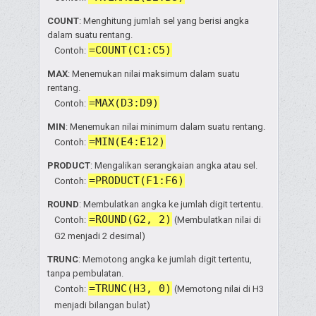
COUNT
: Menghitung jumlah sel yang berisi angka
dalam suatu rentang.
=COUNT(C1:C5)
Contoh:
MAX
: Menemukan nilai maksimum dalam suatu
rentang.
=MAX(D3:D9)
Contoh:
MIN
: Menemukan nilai minimum dalam suatu rentang.
=MIN(E4:E12)
Contoh:
PRODUCT
: Mengalikan serangkaian angka atau sel.
=PRODUCT(F1:F6)
Contoh:
ROUND
: Membulatkan angka ke jumlah digit tertentu.
=ROUND(G2, 2)
Contoh:
(Membulatkan nilai di
G2 menjadi 2 desimal)
TRUNC
: Memotong angka ke jumlah digit tertentu,
tanpa pembulatan.
=TRUNC(H3, 0)
Contoh:
(Memotong nilai di H3
menjadi bilangan bulat)