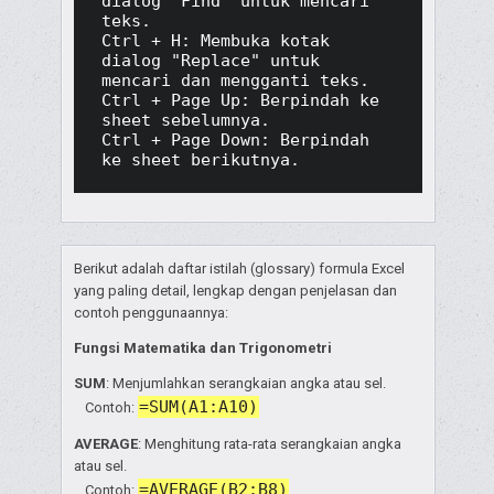
dialog "Find" untuk mencari 
teks.

Ctrl + H: Membuka kotak 
dialog "Replace" untuk 
mencari dan mengganti teks.

Ctrl + Page Up: Berpindah ke 
sheet sebelumnya.

Ctrl + Page Down: Berpindah 
ke sheet berikutnya.
Berikut adalah daftar istilah (glossary) formula Excel
yang paling detail, lengkap dengan penjelasan dan
contoh penggunaannya:
Fungsi Matematika dan Trigonometri
SUM
: Menjumlahkan serangkaian angka atau sel.
=SUM(A1:A10)
Contoh:
AVERAGE
: Menghitung rata-rata serangkaian angka
atau sel.
=AVERAGE(B2:B8)
Contoh: