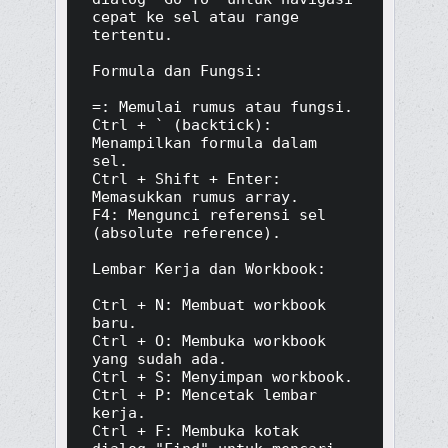
cepat ke sel atau range 
tertentu.

Formula dan Fungsi:

=: Memulai rumus atau fungsi.

Ctrl + ` (backtick): 
Menampilkan formula dalam 
sel.

Ctrl + Shift + Enter: 
Memasukkan rumus array.

F4: Mengunci referensi sel 
(absolute reference).

Lembar Kerja dan Workbook:

Ctrl + N: Membuat workbook 
baru.

Ctrl + O: Membuka workbook 
yang sudah ada.

Ctrl + S: Menyimpan workbook.

Ctrl + P: Mencetak lembar 
kerja.

Ctrl + F: Membuka kotak 