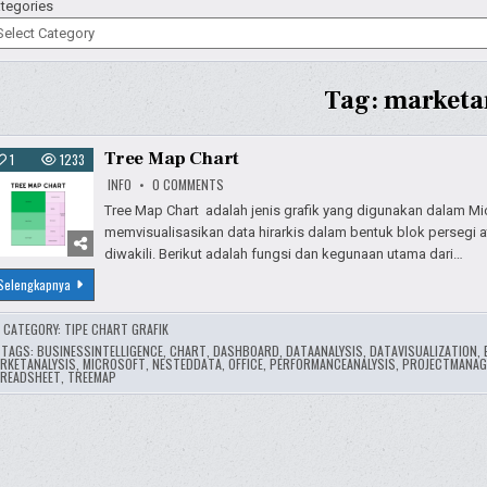
tegories
Tag:
marketa
Tree Map Chart
1
1233
ON
INFO
0 COMMENTS
TREE
MAP
Tree Map Chart adalah jenis grafik yang digunakan dalam Mi
CHART
memvisualisasikan data hirarkis dalam bentuk blok persegi 
diwakili. Berikut adalah fungsi dan kegunaan utama dari…
Tree
Selengkapnya
Map
Chart
CATEGORY:
TIPE CHART GRAFIK
TAGS:
BUSINESSINTELLIGENCE
,
CHART
,
DASHBOARD
,
DATAANALYSIS
,
DATAVISUALIZATION
,
RKETANALYSIS
,
MICROSOFT
,
NESTEDDATA
,
OFFICE
,
PERFORMANCEANALYSIS
,
PROJECTMANAG
READSHEET
,
TREEMAP