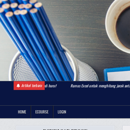
Skip
to
content
Artikel terbaru
ubah angka menjadi huruf
Rumus Excel untuk menghitung jarak antara dua lokasi be
BelajarDashboardExcel.com
Komunitas Belajar Dashboard Excel
HOME
ECOURSE
LOGIN