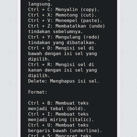
langsung.

Ctrl + C: Menyalin (copy).

Ctrl + X: Memotong (cut).

Ctrl + V: Menempel (paste).

Ctrl + Z: Membatalkan (undo) 
tindakan sebelumnya.

Ctrl + Y: Mengulang (redo) 
tindakan yang dibatalkan.

Ctrl + D: Mengisi sel di 
bawah dengan isi sel yang 
dipilih.

Ctrl + R: Mengisi sel di 
kanan dengan isi sel yang 
dipilih.

Delete: Menghapus isi sel.

Format:

Ctrl + B: Membuat teks 
menjadi tebal (bold).

Ctrl + I: Membuat teks 
menjadi miring (italic).

Ctrl + U: Membuat teks 
bergaris bawah (underline).

Ctrl + 5: Mencoret teks 