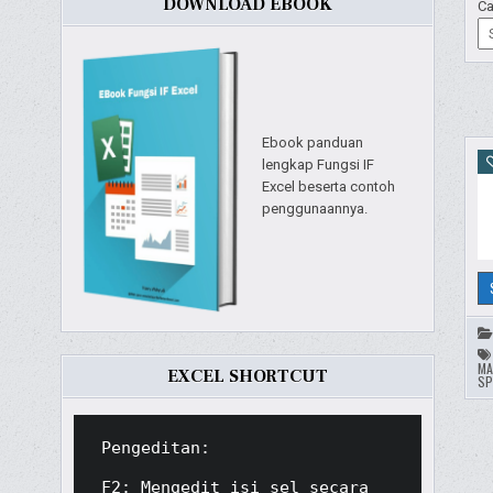
DOWNLOAD EBOOK
Ca
Ebook panduan
lengkap Fungsi IF
Excel beserta contoh
penggunaannya.
MA
EXCEL SHORTCUT
SP
Pengeditan:

F2: Mengedit isi sel secara 