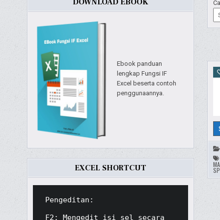
DOWNLOAD EBOOK
Ca
Ebook panduan
lengkap Fungsi IF
Excel beserta contoh
penggunaannya.
MA
EXCEL SHORTCUT
SP
Pengeditan:

F2: Mengedit isi sel secara 