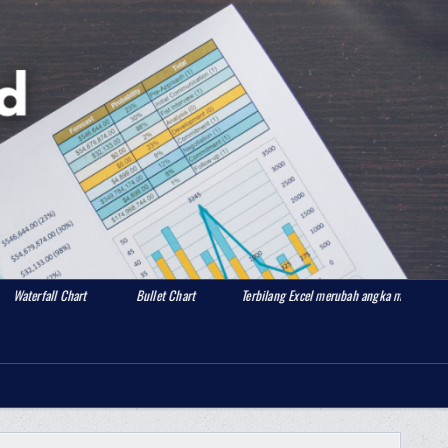
hart
Bullet Chart
Terbilang Excel merubah angka menjadi huruf
R
Search