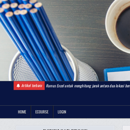
Skip
to
content
Artikel terbaru
di huruf
Rumus Excel untuk menghitung jarak antara dua lokasi berdasarkan garis li
BelajarDashboardExcel.com
Komunitas Belajar Dashboard Excel
HOME
ECOURSE
LOGIN