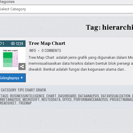
tegories
Tag:
hierarch
Tree Map Chart
1
1229
ON
INFO
0 COMMENTS
TREE
MAP
Tree Map Chart adalah jenis grafik yang digunakan dalam Mi
CHART
memvisualisasikan data hirarkis dalam bentuk blok persegi 
diwakili. Berikut adalah fungsi dan kegunaan utama dari…
Tree
Selengkapnya
Map
Chart
CATEGORY:
TIPE CHART GRAFIK
TAGS:
BUSINESSINTELLIGENCE
,
CHART
,
DASHBOARD
,
DATAANALYSIS
,
DATAVISUALIZATION
,
RKETANALYSIS
,
MICROSOFT
,
NESTEDDATA
,
OFFICE
,
PERFORMANCEANALYSIS
,
PROJECTMANAG
READSHEET
,
TREEMAP