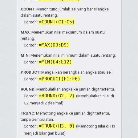
COUNT
: Menghitung jumlah sel yang berisi angka
dalam suatu rentang.
=COUNT(C1:C5)
Contoh:
MAX
: Menemukan nilai maksimum dalam suatu
rentang.
=MAX(D3:D9)
Contoh:
MIN
: Menemukan nilai minimum dalam suatu rentang.
=MIN(E4:E12)
Contoh:
PRODUCT
: Mengalikan serangkaian angka atau sel.
=PRODUCT(F1:F6)
Contoh:
ROUND
: Membulatkan angka ke jumlah digit tertentu.
=ROUND(G2, 2)
Contoh:
(Membulatkan nilai di
G2 menjadi 2 desimal)
TRUNC
: Memotong angka ke jumlah digit tertentu,
tanpa pembulatan.
=TRUNC(H3, 0)
Contoh:
(Memotong nilai di H3
menjadi bilangan bulat)