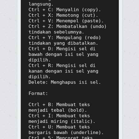
langsung.

Ctrl + C: Menyalin (copy).

Ctrl + X: Memotong (cut).

Ctrl + V: Menempel (paste).

Ctrl + Z: Membatalkan (undo) 
tindakan sebelumnya.

Ctrl + Y: Mengulang (redo) 
tindakan yang dibatalkan.

Ctrl + D: Mengisi sel di 
bawah dengan isi sel yang 
dipilih.

Ctrl + R: Mengisi sel di 
kanan dengan isi sel yang 
dipilih.

Delete: Menghapus isi sel.

Format:

Ctrl + B: Membuat teks 
menjadi tebal (bold).

Ctrl + I: Membuat teks 
menjadi miring (italic).

Ctrl + U: Membuat teks 
bergaris bawah (underline).

Ctrl + 5: Mencoret teks 