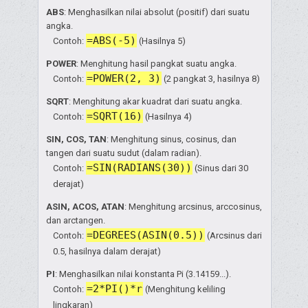
ABS
: Menghasilkan nilai absolut (positif) dari suatu
angka.
=ABS(-5)
Contoh:
(Hasilnya 5)
POWER
: Menghitung hasil pangkat suatu angka.
=POWER(2, 3)
Contoh:
(2 pangkat 3, hasilnya 8)
SQRT
: Menghitung akar kuadrat dari suatu angka.
=SQRT(16)
Contoh:
(Hasilnya 4)
SIN, COS, TAN
: Menghitung sinus, cosinus, dan
tangen dari suatu sudut (dalam radian).
=SIN(RADIANS(30))
Contoh:
(Sinus dari 30
derajat)
ASIN, ACOS, ATAN
: Menghitung arcsinus, arccosinus,
dan arctangen.
=DEGREES(ASIN(0.5))
Contoh:
(Arcsinus dari
0.5, hasilnya dalam derajat)
PI
: Menghasilkan nilai konstanta Pi (3.14159...).
=2*PI()*r
Contoh:
(Menghitung keliling
lingkaran)