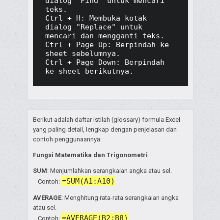
dialog "Find" untuk mencari 
teks.

Ctrl + H: Membuka kotak 
dialog "Replace" untuk 
mencari dan mengganti teks.

Ctrl + Page Up: Berpindah ke 
sheet sebelumnya.

Ctrl + Page Down: Berpindah 
ke sheet berikutnya.
Berikut adalah daftar istilah (glossary) formula Excel
yang paling detail, lengkap dengan penjelasan dan
contoh penggunaannya:
Fungsi Matematika dan Trigonometri
SUM
: Menjumlahkan serangkaian angka atau sel.
=SUM(A1:A10)
Contoh:
AVERAGE
: Menghitung rata-rata serangkaian angka
atau sel.
=AVERAGE(B2:B8)
Contoh: