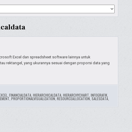
icaldata
crosoft Excel dan spreadsheet software lainnya untuk
atau rektangel, yang ukurannya sesuai dengan proporsi data yang
EXCEL
,
FINANCIALDATA
,
HIERARCHICALDATA
,
HIERARCHYCHART
,
INFOGRAFIK
,
EMENT
,
PROPORTIONALVISUALIZATION
,
RESOURCEALLOCATION
,
SALESDATA
,