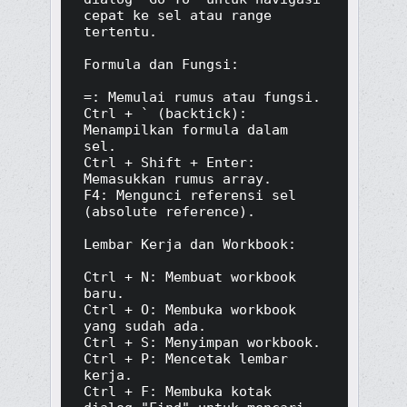
cepat ke sel atau range 
tertentu.

Formula dan Fungsi:

=: Memulai rumus atau fungsi.

Ctrl + ` (backtick): 
Menampilkan formula dalam 
sel.

Ctrl + Shift + Enter: 
Memasukkan rumus array.

F4: Mengunci referensi sel 
(absolute reference).

Lembar Kerja dan Workbook:

Ctrl + N: Membuat workbook 
baru.

Ctrl + O: Membuka workbook 
yang sudah ada.

Ctrl + S: Menyimpan workbook.

Ctrl + P: Mencetak lembar 
kerja.

Ctrl + F: Membuka kotak 