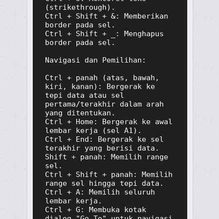
(strikethrough).

Ctrl + Shift + &: Memberikan 
border pada sel.

Ctrl + Shift + _: Menghapus 
border pada sel.

Navigasi dan Pemilihan:

Ctrl + panah (atas, bawah, 
kiri, kanan): Bergerak ke 
tepi data atau sel 
pertama/terakhir dalam arah 
yang ditentukan.

Ctrl + Home: Bergerak ke awal 
lembar kerja (sel A1).

Ctrl + End: Bergerak ke sel 
terakhir yang berisi data.

Shift + panah: Memilih range 
sel.

Ctrl + Shift + panah: Memilih 
range sel hingga tepi data.

Ctrl + A: Memilih seluruh 
lembar kerja.

Ctrl + G: Membuka kotak 
dialog "Go To" untuk navigasi 