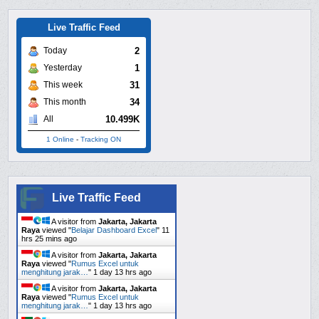
Live Traffic Feed
2
Today
1
Yesterday
31
This week
34
This month
10.499K
All
1 Online
-
Tracking ON
Live Traffic Feed
A visitor from
Jakarta, Jakarta
Raya
viewed "
Belajar Dashboard Excel
"
11
hrs 25 mins ago
A visitor from
Jakarta, Jakarta
Raya
viewed "
Rumus Excel untuk
menghitung jarak…
"
1 day 13 hrs ago
A visitor from
Jakarta, Jakarta
Raya
viewed "
Rumus Excel untuk
menghitung jarak…
"
1 day 13 hrs ago