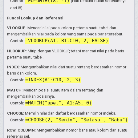
=EOMONTH(I8, -1)
Contoh:
(Hari terakhir bulan sebelumnya
dari I8)
Fungsi Lookup dan Referensi
VLOOKUP
: Mencari nilai pada kolom pertama suatu tabel dan
mengembalikan nilai pada kolom yang sama pada baris tersebut.
=VLOOKUP(A1, B1:C10, 2, FALSE)
Contoh:
HLOOKUP
: Mirip dengan VLOOKUP, tetapi mencari nilai pada baris
pertama suatu tabel.
INDEX
: Mengembalikan nilai dari suatu rentang berdasarkan nomor
baris dan kolom.
=INDEX(A1:C10, 2, 3)
Contoh:
MATCH
: Mencari posisi suatu item dalam rentang dan
mengembalikan posisinya.
=MATCH("apel", A1:A5, 0)
Contoh:
CHOOSE
: Memilih nilai dari daftar berdasarkan nomor indeks.
=CHOOSE(2, "Senin", "Selasa", "Rabu")
Contoh:
ROW, COLUMN
: Mengembalikan nomor baris atau kolom dari suatu
referensi sel.