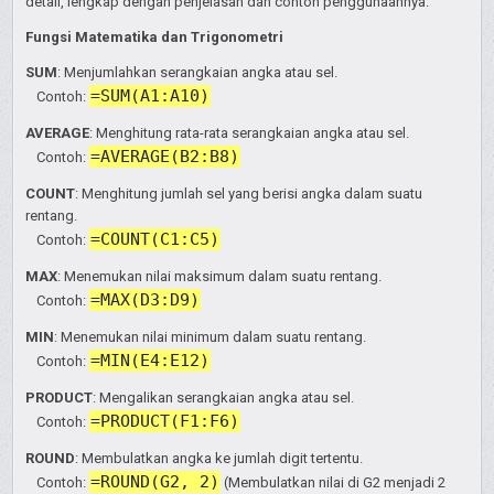
detail, lengkap dengan penjelasan dan contoh penggunaannya:
Fungsi Matematika dan Trigonometri
SUM
: Menjumlahkan serangkaian angka atau sel.
=SUM(A1:A10)
Contoh:
AVERAGE
: Menghitung rata-rata serangkaian angka atau sel.
=AVERAGE(B2:B8)
Contoh:
COUNT
: Menghitung jumlah sel yang berisi angka dalam suatu
rentang.
=COUNT(C1:C5)
Contoh:
MAX
: Menemukan nilai maksimum dalam suatu rentang.
=MAX(D3:D9)
Contoh:
MIN
: Menemukan nilai minimum dalam suatu rentang.
=MIN(E4:E12)
Contoh:
PRODUCT
: Mengalikan serangkaian angka atau sel.
=PRODUCT(F1:F6)
Contoh:
ROUND
: Membulatkan angka ke jumlah digit tertentu.
=ROUND(G2, 2)
Contoh:
(Membulatkan nilai di G2 menjadi 2