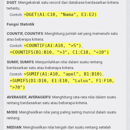
DGET
: Mengekstrak satu record dari database berdasarkan kriteria
tertentu.
=DGET(A1:C10, "Nama", E1:E2)
Contoh:
Fungsi Statistik
COUNTIF, COUNTIFS
: Menghitung jumlah sel yang memenuhi satu
atau beberapa kriteria.
=COUNTIF(A1:A10, ">5")
Contoh:
,
=COUNTIFS(B1:B10, ">3", C1:C10, "<10")
SUMIF, SUMIFS
: Menjumlahkan nilai dalam suatu rentang
berdasarkan satu atau beberapa kriteria.
=SUMIF(A1:A10, "apel", B1:B10)
Contoh:
,
=SUMIFS(D1:D10, E1:E10, "Lulus", F1:F10,
">70")
AVERAGEIF, AVERAGEIFS
: Menghitung rata-rata nilai dalam suatu
rentang berdasarkan satu atau beberapa kriteria.
MODE
: Menghasilkan nilai yang paling sering muncul dalam suatu
rentang.
MEDIAN
: Menghasilkan nilai tengah dari suatu rentang setelah