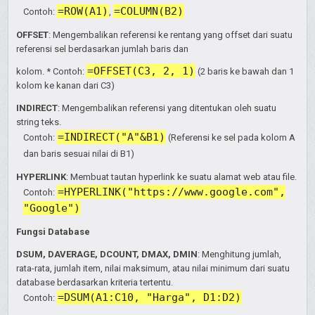
=ROW(A1)
=COLUMN(B2)
Contoh:
,
OFFSET
: Mengembalikan referensi ke rentang yang offset dari suatu
referensi sel berdasarkan jumlah baris dan
=OFFSET(C3, 2, 1)
kolom. * Contoh:
(2 baris ke bawah dan 1
kolom ke kanan dari C3)
INDIRECT
: Mengembalikan referensi yang ditentukan oleh suatu
string teks.
=INDIRECT("A"&B1)
Contoh:
(Referensi ke sel pada kolom A
dan baris sesuai nilai di B1)
HYPERLINK
: Membuat tautan hyperlink ke suatu alamat web atau file.
=HYPERLINK("https://www.google.com",
Contoh:
"Google")
Fungsi Database
DSUM, DAVERAGE, DCOUNT, DMAX, DMIN
: Menghitung jumlah,
rata-rata, jumlah item, nilai maksimum, atau nilai minimum dari suatu
database berdasarkan kriteria tertentu.
=DSUM(A1:C10, "Harga", D1:D2)
Contoh: