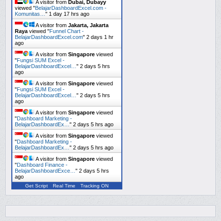
A visitor from
Dubai, Dubayy
viewed "
BelajarDashboardExcel.com -
Komunitas…
"
1 day 17 hrs ago
A visitor from
Jakarta, Jakarta
Raya
viewed "
Funnel Chart -
BelajarDashboardExcel.com
"
2 days 1 hr
ago
A visitor from
Singapore
viewed
"
Fungsi SUM Excel -
BelajarDashboardExcel…
"
2 days 5 hrs
ago
A visitor from
Singapore
viewed
"
Fungsi SUM Excel -
BelajarDashboardExcel…
"
2 days 5 hrs
ago
A visitor from
Singapore
viewed
"
Dashboard Marketing -
BelajarDashboardEx…
"
2 days 5 hrs ago
A visitor from
Singapore
viewed
"
Dashboard Marketing -
BelajarDashboardEx…
"
2 days 5 hrs ago
A visitor from
Singapore
viewed
"
Dashboard Finance -
BelajarDashboardExce…
"
2 days 5 hrs
ago
Get Script
Real Time
Tracking ON