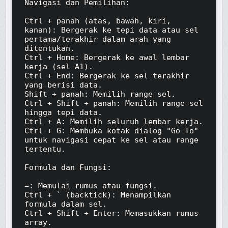
Navigasi dan Pemilihan:

Ctrl + panah (atas, bawah, kiri, 
kanan): Bergerak ke tepi data atau sel 
pertama/terakhir dalam arah yang 
ditentukan.

Ctrl + Home: Bergerak ke awal lembar 
kerja (sel A1).

Ctrl + End: Bergerak ke sel terakhir 
yang berisi data.

Shift + panah: Memilih range sel.

Ctrl + Shift + panah: Memilih range sel 
hingga tepi data.

Ctrl + A: Memilih seluruh lembar kerja.

Ctrl + G: Membuka kotak dialog "Go To" 
untuk navigasi cepat ke sel atau range 
tertentu.

Formula dan Fungsi:

=: Memulai rumus atau fungsi.

Ctrl + ` (backtick): Menampilkan 
formula dalam sel.

Ctrl + Shift + Enter: Memasukkan rumus 
array.
