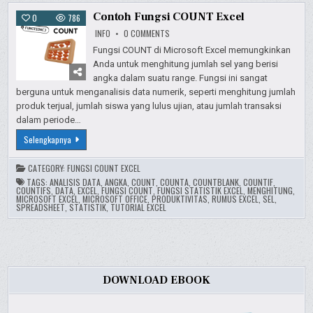
Contoh Fungsi COUNT Excel
0
786
ON
INFO
0 COMMENTS
CONTOH
FUNGSI
Fungsi COUNT di Microsoft Excel memungkinkan
COUNT
Anda untuk menghitung jumlah sel yang berisi
EXCEL
angka dalam suatu range. Fungsi ini sangat
berguna untuk menganalisis data numerik, seperti menghitung jumlah
produk terjual, jumlah siswa yang lulus ujian, atau jumlah transaksi
dalam periode…
Contoh
Selengkapnya
Fungsi
COUNT
Excel
CATEGORY:
FUNGSI COUNT EXCEL
TAGS:
ANALISIS DATA
,
ANGKA
,
COUNT
,
COUNTA
,
COUNTBLANK
,
COUNTIF
,
COUNTIFS
,
DATA
,
EXCEL
,
FUNGSI COUNT
,
FUNGSI STATISTIK EXCEL
,
MENGHITUNG
,
MICROSOFT EXCEL
,
MICROSOFT OFFICE
,
PRODUKTIVITAS
,
RUMUS EXCEL
,
SEL
,
SPREADSHEET
,
STATISTIK
,
TUTORIAL EXCEL
DOWNLOAD EBOOK