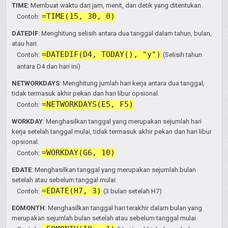
TIME
: Membuat waktu dari jam, menit, dan detik yang ditentukan.
=TIME(15, 30, 0)
Contoh:
DATEDIF
: Menghitung selisih antara dua tanggal dalam tahun, bulan,
atau hari.
=DATEDIF(D4, TODAY(), "y")
Contoh:
(Selisih tahun
antara D4 dan hari ini)
NETWORKDAYS
: Menghitung jumlah hari kerja antara dua tanggal,
tidak termasuk akhir pekan dan hari libur opsional.
=NETWORKDAYS(E5, F5)
Contoh:
WORKDAY
: Menghasilkan tanggal yang merupakan sejumlah hari
kerja setelah tanggal mulai, tidak termasuk akhir pekan dan hari libur
opsional.
=WORKDAY(G6, 10)
Contoh:
EDATE
: Menghasilkan tanggal yang merupakan sejumlah bulan
setelah atau sebelum tanggal mulai.
=EDATE(H7, 3)
Contoh:
(3 bulan setelah H7)
EOMONTH
: Menghasilkan tanggal hari terakhir dalam bulan yang
merupakan sejumlah bulan setelah atau sebelum tanggal mulai.