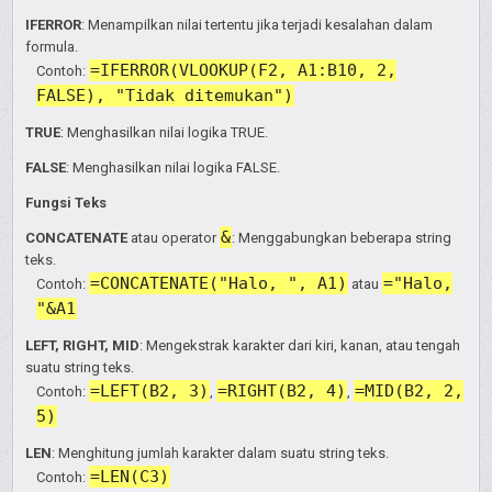
IFERROR
: Menampilkan nilai tertentu jika terjadi kesalahan dalam
formula.
=IFERROR(VLOOKUP(F2, A1:B10, 2,
Contoh:
FALSE), "Tidak ditemukan")
TRUE
: Menghasilkan nilai logika TRUE.
FALSE
: Menghasilkan nilai logika FALSE.
Fungsi Teks
&
CONCATENATE
atau operator
: Menggabungkan beberapa string
teks.
=CONCATENATE("Halo, ", A1)
="Halo,
Contoh:
atau
"&A1
LEFT, RIGHT, MID
: Mengekstrak karakter dari kiri, kanan, atau tengah
suatu string teks.
=LEFT(B2, 3)
=RIGHT(B2, 4)
=MID(B2, 2,
Contoh:
,
,
5)
LEN
: Menghitung jumlah karakter dalam suatu string teks.
=LEN(C3)
Contoh: