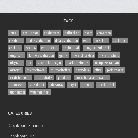
TAGS:
actual
analisis data
analisisdata
bullet chart
chart
conversion
dashboard
datavisualization
data visualization
excel
excelchart
excel chart
excel tips
exceltips
excel tutorial
exceltutorial
fungsi statistik excel
fungsi sum
funnelvisualization
grafik
hierarchicaldata
hierarchychart
infografik
kpi
laporan keuangan
marketingfunnel
memproses ratusan
microsoft
microsoft excel
microsoft office
nesteddata
office
performance
perubahan nilai
produktivitas
profit loss
proportionalvisualization
rumus excel
spreadsheet
table array
target
treemap
tutorial excel
tutorialexcel
waterfall chart
CATEGORIES
Dashboard Finance
Dashboard HR