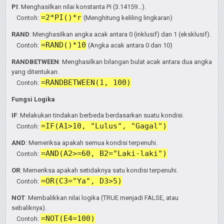
PI
: Menghasilkan nilai konstanta Pi (3.14159...).
=2*PI()*r
Contoh:
(Menghitung keliling lingkaran)
RAND
: Menghasilkan angka acak antara 0 (inklusif) dan 1 (eksklusif).
=RAND()*10
Contoh:
(Angka acak antara 0 dan 10)
RANDBETWEEN
: Menghasilkan bilangan bulat acak antara dua angka
yang ditentukan.
=RANDBETWEEN(1, 100)
Contoh:
Fungsi Logika
IF
: Melakukan tindakan berbeda berdasarkan suatu kondisi.
=IF(A1>10, "Lulus", "Gagal")
Contoh:
AND
: Memeriksa apakah semua kondisi terpenuhi.
=AND(A2>=60, B2="Laki-laki")
Contoh:
OR
: Memeriksa apakah setidaknya satu kondisi terpenuhi.
=OR(C3="Ya", D3>5)
Contoh:
NOT
: Membalikkan nilai logika (TRUE menjadi FALSE, atau
sebaliknya).
=NOT(E4=100)
Contoh: