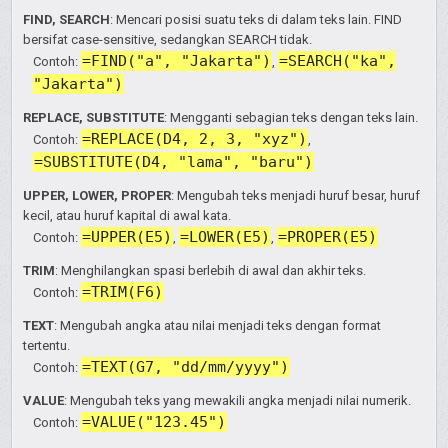
FIND, SEARCH
: Mencari posisi suatu teks di dalam teks lain. FIND
bersifat case-sensitive, sedangkan SEARCH tidak.
=FIND("a", "Jakarta")
=SEARCH("ka",
Contoh:
,
"Jakarta")
REPLACE, SUBSTITUTE
: Mengganti sebagian teks dengan teks lain.
=REPLACE(D4, 2, 3, "xyz")
Contoh:
,
=SUBSTITUTE(D4, "lama", "baru")
UPPER, LOWER, PROPER
: Mengubah teks menjadi huruf besar, huruf
kecil, atau huruf kapital di awal kata.
=UPPER(E5)
=LOWER(E5)
=PROPER(E5)
Contoh:
,
,
TRIM
: Menghilangkan spasi berlebih di awal dan akhir teks.
=TRIM(F6)
Contoh:
TEXT
: Mengubah angka atau nilai menjadi teks dengan format
tertentu.
=TEXT(G7, "dd/mm/yyyy")
Contoh:
VALUE
: Mengubah teks yang mewakili angka menjadi nilai numerik.
=VALUE("123.45")
Contoh: