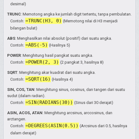
desimal)
TRUNC
: Memotong angka ke jumlah digit tertentu, tanpa pembulatan.
=TRUNC(H3, 0)
Contoh:
(Memotong nilai di H3 menjadi
bilangan bulat)
ABS
: Menghasilkan nilai absolut (positif) dari suatu angka.
=ABS(-5)
Contoh:
(Hasilnya 5)
POWER
: Menghitung hasil pangkat suatu angka.
=POWER(2, 3)
Contoh:
(2 pangkat 3, hasilnya 8)
SQRT
: Menghitung akar kuadrat dari suatu angka.
=SQRT(16)
Contoh:
(Hasilnya 4)
SIN, COS, TAN
: Menghitung sinus, cosinus, dan tangen dari suatu
sudut (dalam radian).
=SIN(RADIANS(30))
Contoh:
(Sinus dari 30 derajat)
ASIN, ACOS, ATAN
: Menghitung arcsinus, arccosinus, dan
arctangen.
=DEGREES(ASIN(0.5))
Contoh:
(Arcsinus dari 0.5, hasilnya
dalam derajat)