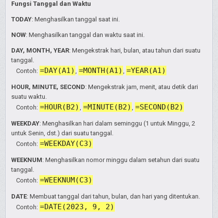
Fungsi Tanggal dan Waktu
TODAY
: Menghasilkan tanggal saat ini.
NOW
: Menghasilkan tanggal dan waktu saat ini.
DAY, MONTH, YEAR
: Mengekstrak hari, bulan, atau tahun dari suatu
tanggal.
=DAY(A1)
=MONTH(A1)
=YEAR(A1)
Contoh:
,
,
HOUR, MINUTE, SECOND
: Mengekstrak jam, menit, atau detik dari
suatu waktu.
=HOUR(B2)
=MINUTE(B2)
=SECOND(B2)
Contoh:
,
,
WEEKDAY
: Menghasilkan hari dalam seminggu (1 untuk Minggu, 2
untuk Senin, dst.) dari suatu tanggal.
=WEEKDAY(C3)
Contoh:
WEEKNUM
: Menghasilkan nomor minggu dalam setahun dari suatu
tanggal.
=WEEKNUM(C3)
Contoh:
DATE
: Membuat tanggal dari tahun, bulan, dan hari yang ditentukan.
=DATE(2023, 9, 2)
Contoh: