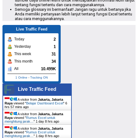
sumber daya online resmi untuk mendapatkan informasi lebih lanjut
tentang fungsi tertentu dan cara menggunakannya.
Semoga glossary ini bermanfaat! Jangan ragu untuk bertanya jika
Anda memiliki pertanyaan lebih lanjut tentang fungsi Excel tertentu
atau cara menggunakannya.
Live Traffic Feed
2
Today
1
Yesterday
31
This week
34
This month
10.499K
All
1 Online
-
Tracking ON
Live Traffic Feed
A visitor from
Jakarta, Jakarta
Raya
viewed "
Belajar Dashboard Excel
"
6
hrs 57 mins ago
A visitor from
Jakarta, Jakarta
Raya
viewed "
Rumus Excel untuk
menghitung jarak…
"
1 day 8 hrs ago
A visitor from
Jakarta, Jakarta
Raya
viewed "
Rumus Excel untuk
menghitung jarak…
"
1 day 8 hrs ago