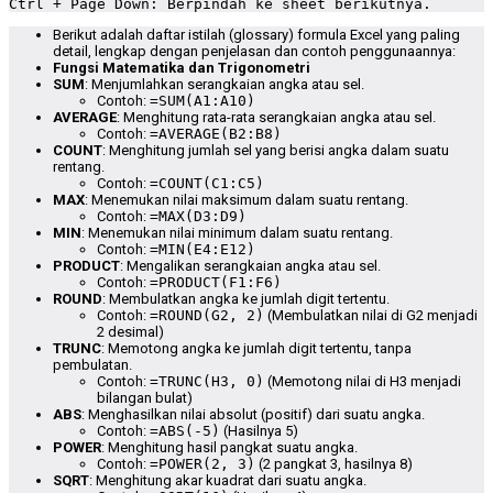
Ctrl + Page Down: Berpindah ke sheet berikutnya.
Berikut adalah daftar istilah (glossary) formula Excel yang paling
detail, lengkap dengan penjelasan dan contoh penggunaannya:
Fungsi Matematika dan Trigonometri
SUM
: Menjumlahkan serangkaian angka atau sel.
Contoh:
=SUM(A1:A10)
AVERAGE
: Menghitung rata-rata serangkaian angka atau sel.
Contoh:
=AVERAGE(B2:B8)
COUNT
: Menghitung jumlah sel yang berisi angka dalam suatu
rentang.
Contoh:
=COUNT(C1:C5)
MAX
: Menemukan nilai maksimum dalam suatu rentang.
Contoh:
=MAX(D3:D9)
MIN
: Menemukan nilai minimum dalam suatu rentang.
Contoh:
=MIN(E4:E12)
PRODUCT
: Mengalikan serangkaian angka atau sel.
Contoh:
=PRODUCT(F1:F6)
ROUND
: Membulatkan angka ke jumlah digit tertentu.
Contoh:
=ROUND(G2, 2)
(Membulatkan nilai di G2 menjadi
2 desimal)
TRUNC
: Memotong angka ke jumlah digit tertentu, tanpa
pembulatan.
Contoh:
=TRUNC(H3, 0)
(Memotong nilai di H3 menjadi
bilangan bulat)
ABS
: Menghasilkan nilai absolut (positif) dari suatu angka.
Contoh:
=ABS(-5)
(Hasilnya 5)
POWER
: Menghitung hasil pangkat suatu angka.
Contoh:
=POWER(2, 3)
(2 pangkat 3, hasilnya 8)
SQRT
: Menghitung akar kuadrat dari suatu angka.