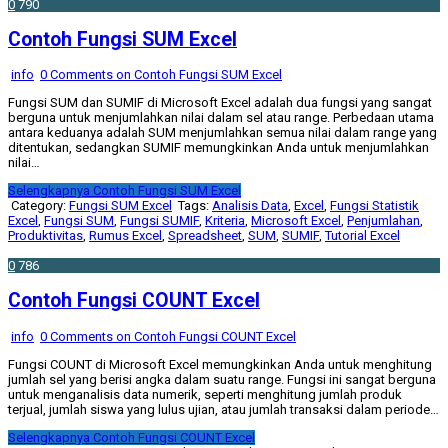
0
790
Contoh Fungsi SUM Excel
info
0 Comments
on Contoh Fungsi SUM Excel
Fungsi SUM dan SUMIF di Microsoft Excel adalah dua fungsi yang sangat
berguna untuk menjumlahkan nilai dalam sel atau range. Perbedaan utama
antara keduanya adalah SUM menjumlahkan semua nilai dalam range yang
ditentukan, sedangkan SUMIF memungkinkan Anda untuk menjumlahkan
nilai…
Selengkapnya
Contoh Fungsi SUM Excel
Category:
Fungsi SUM Excel
Tags:
Analisis Data
,
Excel
,
Fungsi Statistik
Excel
,
Fungsi SUM
,
Fungsi SUMIF
,
Kriteria
,
Microsoft Excel
,
Penjumlahan
,
Produktivitas
,
Rumus Excel
,
Spreadsheet
,
SUM
,
SUMIF
,
Tutorial Excel
0
786
Contoh Fungsi COUNT Excel
info
0 Comments
on Contoh Fungsi COUNT Excel
Fungsi COUNT di Microsoft Excel memungkinkan Anda untuk menghitung
jumlah sel yang berisi angka dalam suatu range. Fungsi ini sangat berguna
untuk menganalisis data numerik, seperti menghitung jumlah produk
terjual, jumlah siswa yang lulus ujian, atau jumlah transaksi dalam periode…
Selengkapnya
Contoh Fungsi COUNT Excel