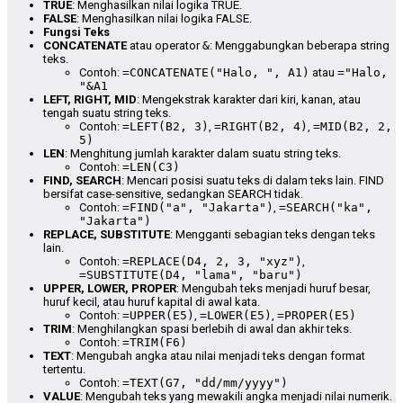
TRUE
: Menghasilkan nilai logika TRUE.
FALSE
: Menghasilkan nilai logika FALSE.
Fungsi Teks
CONCATENATE
atau operator
&
: Menggabungkan beberapa string
teks.
Contoh:
=CONCATENATE("Halo, ", A1)
atau
="Halo,
"&A1
LEFT, RIGHT, MID
: Mengekstrak karakter dari kiri, kanan, atau
tengah suatu string teks.
Contoh:
=LEFT(B2, 3)
,
=RIGHT(B2, 4)
,
=MID(B2, 2,
5)
LEN
: Menghitung jumlah karakter dalam suatu string teks.
Contoh:
=LEN(C3)
FIND, SEARCH
: Mencari posisi suatu teks di dalam teks lain. FIND
bersifat case-sensitive, sedangkan SEARCH tidak.
Contoh:
=FIND("a", "Jakarta")
,
=SEARCH("ka",
"Jakarta")
REPLACE, SUBSTITUTE
: Mengganti sebagian teks dengan teks
lain.
Contoh:
=REPLACE(D4, 2, 3, "xyz")
,
=SUBSTITUTE(D4, "lama", "baru")
UPPER, LOWER, PROPER
: Mengubah teks menjadi huruf besar,
huruf kecil, atau huruf kapital di awal kata.
Contoh:
=UPPER(E5)
,
=LOWER(E5)
,
=PROPER(E5)
TRIM
: Menghilangkan spasi berlebih di awal dan akhir teks.
Contoh:
=TRIM(F6)
TEXT
: Mengubah angka atau nilai menjadi teks dengan format
tertentu.
Contoh:
=TEXT(G7, "dd/mm/yyyy")
VALUE
: Mengubah teks yang mewakili angka menjadi nilai numerik.