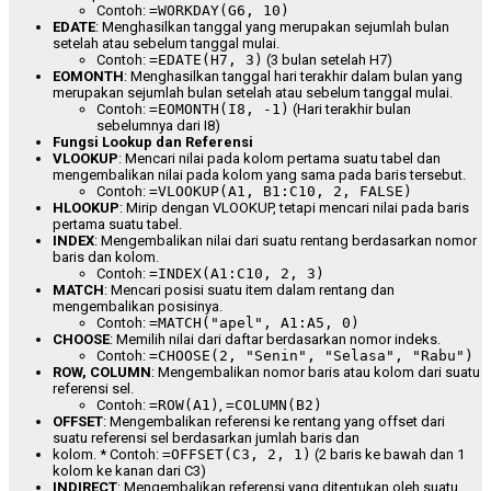
Contoh:
=WORKDAY(G6, 10)
EDATE
: Menghasilkan tanggal yang merupakan sejumlah bulan
setelah atau sebelum tanggal mulai.
Contoh:
=EDATE(H7, 3)
(3 bulan setelah H7)
EOMONTH
: Menghasilkan tanggal hari terakhir dalam bulan yang
merupakan sejumlah bulan setelah atau sebelum tanggal mulai.
Contoh:
=EOMONTH(I8, -1)
(Hari terakhir bulan
sebelumnya dari I8)
Fungsi Lookup dan Referensi
VLOOKUP
: Mencari nilai pada kolom pertama suatu tabel dan
mengembalikan nilai pada kolom yang sama pada baris tersebut.
Contoh:
=VLOOKUP(A1, B1:C10, 2, FALSE)
HLOOKUP
: Mirip dengan VLOOKUP, tetapi mencari nilai pada baris
pertama suatu tabel.
INDEX
: Mengembalikan nilai dari suatu rentang berdasarkan nomor
baris dan kolom.
Contoh:
=INDEX(A1:C10, 2, 3)
MATCH
: Mencari posisi suatu item dalam rentang dan
mengembalikan posisinya.
Contoh:
=MATCH("apel", A1:A5, 0)
CHOOSE
: Memilih nilai dari daftar berdasarkan nomor indeks.
Contoh:
=CHOOSE(2, "Senin", "Selasa", "Rabu")
ROW, COLUMN
: Mengembalikan nomor baris atau kolom dari suatu
referensi sel.
Contoh:
=ROW(A1)
,
=COLUMN(B2)
OFFSET
: Mengembalikan referensi ke rentang yang offset dari
suatu referensi sel berdasarkan jumlah baris dan
kolom. * Contoh:
=OFFSET(C3, 2, 1)
(2 baris ke bawah dan 1
kolom ke kanan dari C3)
INDIRECT
: Mengembalikan referensi yang ditentukan oleh suatu