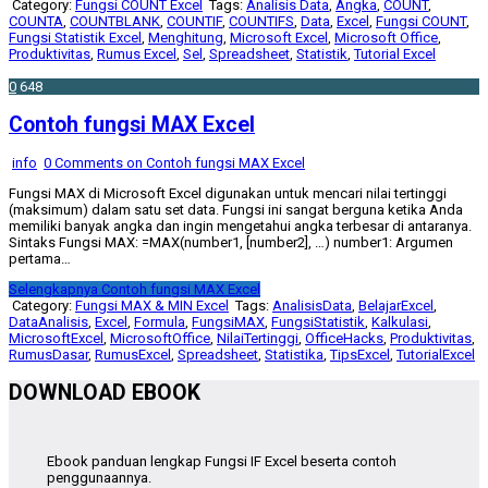
Category:
Fungsi COUNT Excel
Tags:
Analisis Data
,
Angka
,
COUNT
,
COUNTA
,
COUNTBLANK
,
COUNTIF
,
COUNTIFS
,
Data
,
Excel
,
Fungsi COUNT
,
Fungsi Statistik Excel
,
Menghitung
,
Microsoft Excel
,
Microsoft Office
,
Produktivitas
,
Rumus Excel
,
Sel
,
Spreadsheet
,
Statistik
,
Tutorial Excel
0
648
Contoh fungsi MAX Excel
info
0 Comments
on Contoh fungsi MAX Excel
Fungsi MAX di Microsoft Excel digunakan untuk mencari nilai tertinggi
(maksimum) dalam satu set data. Fungsi ini sangat berguna ketika Anda
memiliki banyak angka dan ingin mengetahui angka terbesar di antaranya.
Sintaks Fungsi MAX: =MAX(number1, [number2], …) number1: Argumen
pertama…
Selengkapnya
Contoh fungsi MAX Excel
Category:
Fungsi MAX & MIN Excel
Tags:
AnalisisData
,
BelajarExcel
,
DataAnalisis
,
Excel
,
Formula
,
FungsiMAX
,
FungsiStatistik
,
Kalkulasi
,
MicrosoftExcel
,
MicrosoftOffice
,
NilaiTertinggi
,
OfficeHacks
,
Produktivitas
,
RumusDasar
,
RumusExcel
,
Spreadsheet
,
Statistika
,
TipsExcel
,
TutorialExcel
DOWNLOAD EBOOK
Ebook panduan lengkap Fungsi IF Excel beserta contoh
penggunaannya.