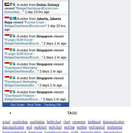
A visitor from
Dubai, Dubayy
viewed "
BelajarDashboardExcel.com -
Komunitas…
"
1 day 13 hrs ago
A visitor from
Jakarta, Jakarta
Raya
viewed "
Funnel Chart -
BelajarDashboardExcel.com
"
1 day 20 hrs
ago
A visitor from
Singapore
viewed
"
Fungsi SUM Excel -
BelajarDashboardExcel…
"
2 days 1 hr ago
A visitor from
Singapore
viewed
"
Fungsi SUM Excel -
BelajarDashboardExcel…
"
2 days 1 hr ago
A visitor from
Singapore
viewed
"
Dashboard Marketing -
BelajarDashboardEx…
"
2 days 1 hr ago
A visitor from
Singapore
viewed
"
Dashboard Marketing -
BelajarDashboardEx…
"
2 days 1 hr ago
A visitor from
Singapore
viewed
"
Dashboard Finance -
BelajarDashboardExce…
"
2 days 1 hr ago
Get Script
Real Time
Tracking ON
TAGS:
actual
analisis data
analisisdata
bullet chart
chart
conversion
dashboard
datavisualization
data visualization
excel
excelchart
excel chart
excel tips
exceltips
excel tutorial
exceltutorial
fungsi statistik excel
fungsi sum
funnelvisualization
grafik
hierarchicaldata
hierarchychart