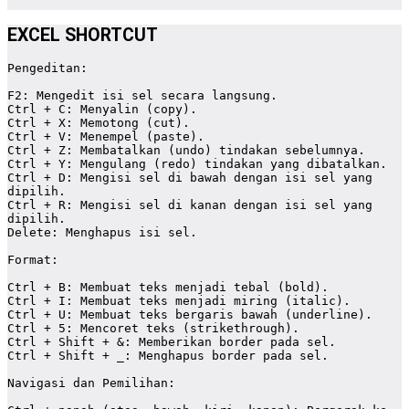
EXCEL SHORTCUT
Pengeditan:

F2: Mengedit isi sel secara langsung.

Ctrl + C: Menyalin (copy).

Ctrl + X: Memotong (cut).

Ctrl + V: Menempel (paste).

Ctrl + Z: Membatalkan (undo) tindakan sebelumnya.

Ctrl + Y: Mengulang (redo) tindakan yang dibatalkan.

Ctrl + D: Mengisi sel di bawah dengan isi sel yang 
dipilih.

Ctrl + R: Mengisi sel di kanan dengan isi sel yang 
dipilih.

Delete: Menghapus isi sel.

Format:

Ctrl + B: Membuat teks menjadi tebal (bold).

Ctrl + I: Membuat teks menjadi miring (italic).

Ctrl + U: Membuat teks bergaris bawah (underline).

Ctrl + 5: Mencoret teks (strikethrough).

Ctrl + Shift + &: Memberikan border pada sel.

Ctrl + Shift + _: Menghapus border pada sel.

Navigasi dan Pemilihan:
