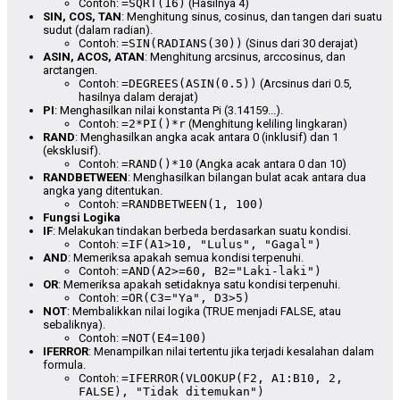
Contoh:
=SQRT(16)
(Hasilnya 4)
SIN, COS, TAN
: Menghitung sinus, cosinus, dan tangen dari suatu
sudut (dalam radian).
Contoh:
=SIN(RADIANS(30))
(Sinus dari 30 derajat)
ASIN, ACOS, ATAN
: Menghitung arcsinus, arccosinus, dan
arctangen.
Contoh:
=DEGREES(ASIN(0.5))
(Arcsinus dari 0.5,
hasilnya dalam derajat)
PI
: Menghasilkan nilai konstanta Pi (3.14159...).
Contoh:
=2*PI()*r
(Menghitung keliling lingkaran)
RAND
: Menghasilkan angka acak antara 0 (inklusif) dan 1
(eksklusif).
Contoh:
=RAND()*10
(Angka acak antara 0 dan 10)
RANDBETWEEN
: Menghasilkan bilangan bulat acak antara dua
angka yang ditentukan.
Contoh:
=RANDBETWEEN(1, 100)
Fungsi Logika
IF
: Melakukan tindakan berbeda berdasarkan suatu kondisi.
Contoh:
=IF(A1>10, "Lulus", "Gagal")
AND
: Memeriksa apakah semua kondisi terpenuhi.
Contoh:
=AND(A2>=60, B2="Laki-laki")
OR
: Memeriksa apakah setidaknya satu kondisi terpenuhi.
Contoh:
=OR(C3="Ya", D3>5)
NOT
: Membalikkan nilai logika (TRUE menjadi FALSE, atau
sebaliknya).
Contoh:
=NOT(E4=100)
IFERROR
: Menampilkan nilai tertentu jika terjadi kesalahan dalam
formula.
Contoh:
=IFERROR(VLOOKUP(F2, A1:B10, 2,
FALSE), "Tidak ditemukan")