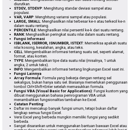
diurutkan.
STDEV, STDEVP
: Menghitung standar deviasi sampel atau
populasi.
VAR, VARP
: Menghitung variansi sampel atau populasi.
LARGE, SMALL
: Menghasilkan nilai terbesar ke-n atau terkecil ke-n
dalam suatu rentang.
PERCENTILE
: Menghasilkan nilai persentil ke-k dari suatu rentang.
RANK
: Menghasilkan peringkat suatu nilai dalam suatu rentang.
Fungsi Informasi
ISBLANK, ISERROR, ISNUMBER, ISTEXT
: Memeriksa apakah suatu
nilai kosong, kesalahan, angka, atau teks.
CELL
: Mengembalikan informasi tentang suatu sel, seperti alamat,
format, atau konten.
TYPE
: Mengembalikan tipe data suatu nilai (misalnya, 1 untuk
angka, 2 untuk teks).
INFO
: Mengembalikan informasi tentang lingkungan Excel saat ini.
Fungsi Lainnya
Array Formula
: Formula yang bekerja dengan rentang sel
sekaligus, bukan hanya satu sel. Biasanya memerlukan penggunaan
tombol Ctrl+Shift+Enter setelah memasukkan formula.
Fungsi VBA (Visual Basic for Applications)
: Fungsi kustom yang
dibuat menggunakan bahasa pemrograman VBA untuk
menambahkan fungsionalitas tambahan ke Excel.
Catatan Penting:
Daftar ini mencakup banyak fungsi umum, tetapi bukan daftar
lengkap semua fungsi Excel.
Versi Excel yang berbeda mungkin memiliki fungsi yang sedikit
berbeda.
Sangat disarankan untuk menggunakan bantuan bawaan Excel atau