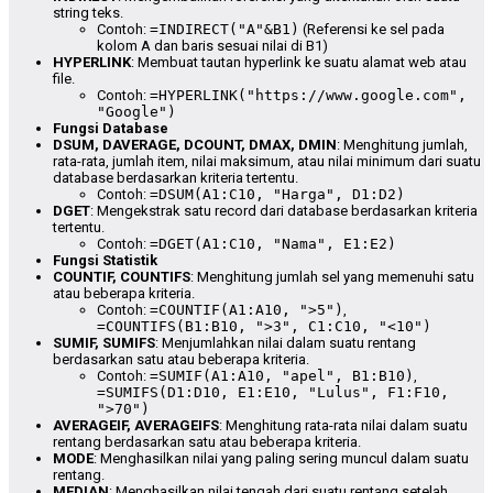
string teks.
Contoh:
=INDIRECT("A"&B1)
(Referensi ke sel pada
kolom A dan baris sesuai nilai di B1)
HYPERLINK
: Membuat tautan hyperlink ke suatu alamat web atau
file.
Contoh:
=HYPERLINK("https://www.google.com",
"Google")
Fungsi Database
DSUM, DAVERAGE, DCOUNT, DMAX, DMIN
: Menghitung jumlah,
rata-rata, jumlah item, nilai maksimum, atau nilai minimum dari suatu
database berdasarkan kriteria tertentu.
Contoh:
=DSUM(A1:C10, "Harga", D1:D2)
DGET
: Mengekstrak satu record dari database berdasarkan kriteria
tertentu.
Contoh:
=DGET(A1:C10, "Nama", E1:E2)
Fungsi Statistik
COUNTIF, COUNTIFS
: Menghitung jumlah sel yang memenuhi satu
atau beberapa kriteria.
Contoh:
=COUNTIF(A1:A10, ">5")
,
=COUNTIFS(B1:B10, ">3", C1:C10, "<10")
SUMIF, SUMIFS
: Menjumlahkan nilai dalam suatu rentang
berdasarkan satu atau beberapa kriteria.
Contoh:
=SUMIF(A1:A10, "apel", B1:B10)
,
=SUMIFS(D1:D10, E1:E10, "Lulus", F1:F10,
">70")
AVERAGEIF, AVERAGEIFS
: Menghitung rata-rata nilai dalam suatu
rentang berdasarkan satu atau beberapa kriteria.
MODE
: Menghasilkan nilai yang paling sering muncul dalam suatu
rentang.
MEDIAN
: Menghasilkan nilai tengah dari suatu rentang setelah