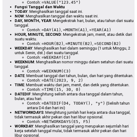
Contoh:
=VALUE("123.45")
Fungsi Tanggal dan Waktu
TODAY
: Menghasilkan tanggal saat ini.
NOW
: Menghasilkan tanggal dan waktu saat ini.
DAY, MONTH, YEAR
: Mengekstrak hari, bulan, atau tahun dari suatu
tanggal.
Contoh:
=DAY(A1)
,
=MONTH(A1)
,
=YEAR(A1)
HOUR, MINUTE, SECOND
: Mengekstrak jam, menit, atau detik dari
suatu waktu.
Contoh:
=HOUR(B2)
,
=MINUTE(B2)
,
=SECOND(B2)
WEEKDAY
: Menghasilkan hari dalam seminggu (1 untuk Minggu, 2
untuk Senin, dst.) dari suatu tanggal.
Contoh:
=WEEKDAY(C3)
WEEKNUM
: Menghasilkan nomor minggu dalam setahun dari suatu
tanggal.
Contoh:
=WEEKNUM(C3)
DATE
: Membuat tanggal dari tahun, bulan, dan hari yang ditentukan.
Contoh:
=DATE(2023, 9, 2)
TIME
: Membuat waktu dari jam, menit, dan detik yang ditentukan.
Contoh:
=TIME(15, 30, 0)
DATEDIF
: Menghitung selisih antara dua tanggal dalam tahun,
bulan, atau hari.
Contoh:
=DATEDIF(D4, TODAY(), "y")
(Selisih tahun
antara D4 dan hari ini)
NETWORKDAYS
: Menghitung jumlah hari kerja antara dua tanggal,
tidak termasuk akhir pekan dan hari libur opsional.
Contoh:
=NETWORKDAYS(E5, F5)
WORKDAY
: Menghasilkan tanggal yang merupakan sejumlah hari
kerja setelah tanggal mulai, tidak termasuk akhir pekan dan hari
libur opsional.