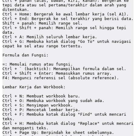
Ctrl + panah (atas, bawah, kiri, kanan): Bergerak ke 
tepi data atau sel pertama/terakhir dalam arah yang 
ditentukan.

Ctrl + Home: Bergerak ke awal lembar kerja (sel A1).

Ctrl + End: Bergerak ke sel terakhir yang berisi data.

Shift + panah: Memilih range sel.

Ctrl + Shift + panah: Memilih range sel hingga tepi 
data.

Ctrl + A: Memilih seluruh lembar kerja.

Ctrl + G: Membuka kotak dialog "Go To" untuk navigasi 
cepat ke sel atau range tertentu.

Formula dan Fungsi:

=: Memulai rumus atau fungsi.

Ctrl + ` (backtick): Menampilkan formula dalam sel.

Ctrl + Shift + Enter: Memasukkan rumus array.

F4: Mengunci referensi sel (absolute reference).

Lembar Kerja dan Workbook:

Ctrl + N: Membuat workbook baru.

Ctrl + O: Membuka workbook yang sudah ada.

Ctrl + S: Menyimpan workbook.

Ctrl + P: Mencetak lembar kerja.

Ctrl + F: Membuka kotak dialog "Find" untuk mencari 
teks.

Ctrl + H: Membuka kotak dialog "Replace" untuk mencari 
dan mengganti teks.

Ctrl + Page Up: Berpindah ke sheet sebelumnya.
