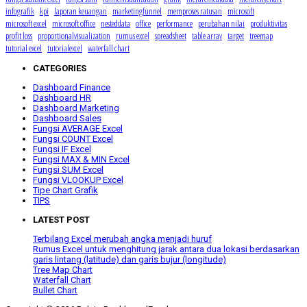
infografik
kpi
laporan keuangan
marketingfunnel
memproses ratusan
microsoft
microsoft excel
microsoft office
nesteddata
office
performance
perubahan nilai
produktivitas
profit loss
proportionalvisualization
rumus excel
spreadsheet
table array
target
treemap
tutorial excel
tutorialexcel
waterfall chart
CATEGORIES
Dashboard Finance
Dashboard HR
Dashboard Marketing
Dashboard Sales
Fungsi AVERAGE Excel
Fungsi COUNT Excel
Fungsi IF Excel
Fungsi MAX & MIN Excel
Fungsi SUM Excel
Fungsi VLOOKUP Excel
Tipe Chart Grafik
TIPS
LATEST POST
Terbilang Excel merubah angka menjadi huruf
Rumus Excel untuk menghitung jarak antara dua lokasi berdasarkan
garis lintang (latitude) dan garis bujur (longitude)
Tree Map Chart
Waterfall Chart
Bullet Chart