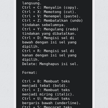
langsung.

Ctrl + C: Menyalin (copy).

Ctrl + X: Memotong (cut).

Ctrl + V: Menempel (paste).

Ctrl + Z: Membatalkan (undo) 
tindakan sebelumnya.

Ctrl + Y: Mengulang (redo) 
tindakan yang dibatalkan.

Ctrl + D: Mengisi sel di 
bawah dengan isi sel yang 
dipilih.

Ctrl + R: Mengisi sel di 
kanan dengan isi sel yang 
dipilih.

Delete: Menghapus isi sel.

Format:

Ctrl + B: Membuat teks 
menjadi tebal (bold).

Ctrl + I: Membuat teks 
menjadi miring (italic).

Ctrl + U: Membuat teks 
bergaris bawah (underline).

Ctrl + 5: Mencoret teks 