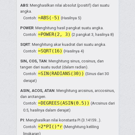
ABS
: Menghasilkan nilai absolut (positif) dari suatu
angka.
=ABS(-5)
Contoh:
(Hasilnya 5)
POWER
: Menghitung hasil pangkat suatu angka.
=POWER(2, 3)
Contoh:
(2 pangkat 3, hasilnya 8)
SQRT
: Menghitung akar kuadrat dari suatu angka.
=SQRT(16)
Contoh:
(Hasilnya 4)
SIN, COS, TAN
: Menghitung sinus, cosinus, dan
tangen dari suatu sudut (dalam radian).
=SIN(RADIANS(30))
Contoh:
(Sinus dari 30
derajat)
ASIN, ACOS, ATAN
: Menghitung arcsinus, arccosinus,
dan arctangen.
=DEGREES(ASIN(0.5))
Contoh:
(Arcsinus dari
0.5, hasilnya dalam derajat)
PI
: Menghasilkan nilai konstanta Pi (3.14159...).
=2*PI()*r
Contoh:
(Menghitung keliling
lingkaran)