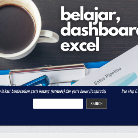
an garis lintang (latitude) dan garis bujur (longitude)
Tree Map Chart
W
SEARCH