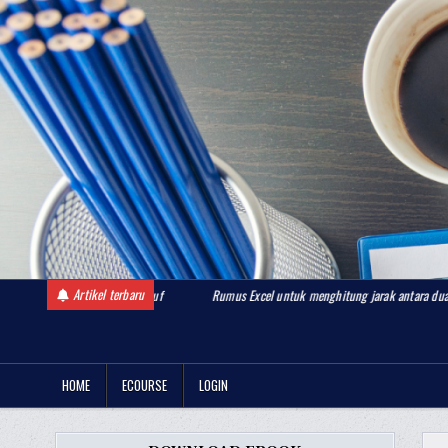
Skip
to
content
Artikel terbaru
ngka menjadi huruf
Rumus Excel untuk menghitung jarak antara dua lokasi berdasark
BelajarDashboardExcel.com
Komunitas Belajar Dashboard Excel
HOME
ECOURSE
LOGIN