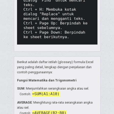
dialog "Find" untuk mencari 
teks.

Ctrl + H: Membuka kotak 
dialog "Replace" untuk 
mencari dan mengganti teks.

Ctrl + Page Up: Berpindah ke 
sheet sebelumnya.

Ctrl + Page Down: Berpindah 
ke sheet berikutnya.
Berikut adalah daftar istilah (glossary) formula Excel
yang paling detail, lengkap dengan penjelasan dan
contoh penggunaannya:
Fungsi Matematika dan Trigonometri
SUM
: Menjumlahkan serangkaian angka atau sel.
=SUM(A1:A10)
Contoh:
AVERAGE
: Menghitung rata-rata serangkaian angka
atau sel.
=AVERAGE(B2:B8)
Contoh: