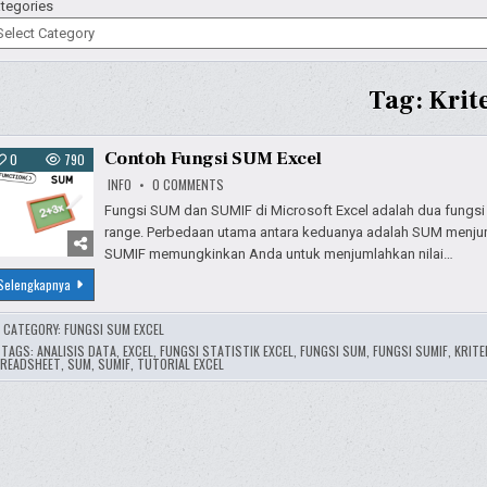
tegories
Tag:
Krit
Contoh Fungsi SUM Excel
0
790
ON
INFO
0 COMMENTS
CONTOH
FUNGSI
Fungsi SUM dan SUMIF di Microsoft Excel adalah dua fungsi 
SUM
range. Perbedaan utama antara keduanya adalah SUM menjum
EXCEL
SUMIF memungkinkan Anda untuk menjumlahkan nilai…
Contoh
Selengkapnya
Fungsi
SUM
Excel
CATEGORY:
FUNGSI SUM EXCEL
TAGS:
ANALISIS DATA
,
EXCEL
,
FUNGSI STATISTIK EXCEL
,
FUNGSI SUM
,
FUNGSI SUMIF
,
KRITE
READSHEET
,
SUM
,
SUMIF
,
TUTORIAL EXCEL