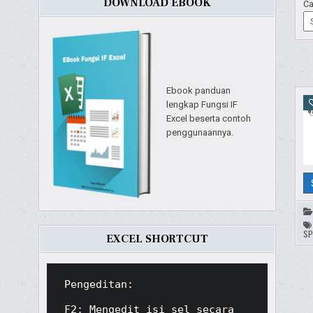
DOWNLOAD EBOOK
Ca
Ebook panduan
lengkap Fungsi IF
Excel beserta contoh
penggunaannya.
SP
EXCEL SHORTCUT
Pengeditan:

F2: Mengedit isi sel secara 