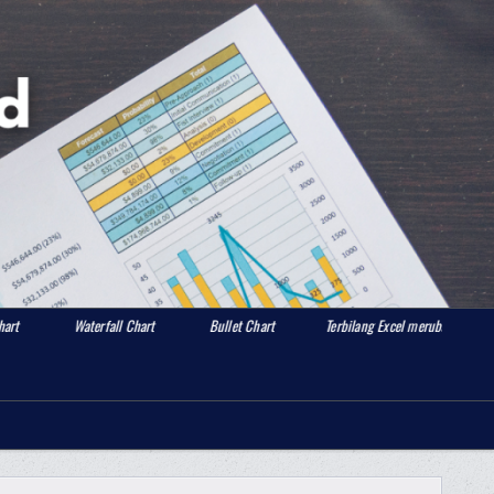
aterfall Chart
Bullet Chart
Terbilang Excel merubah angka menjadi huruf
Search