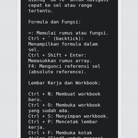
cepat ke sel atau range 
tertentu.

Formula dan Fungsi:

=: Memulai rumus atau fungsi.

Ctrl + ` (backtick): 
Menampilkan formula dalam 
sel.

Ctrl + Shift + Enter: 
Memasukkan rumus array.

F4: Mengunci referensi sel 
(absolute reference).

Lembar Kerja dan Workbook:

Ctrl + N: Membuat workbook 
baru.

Ctrl + O: Membuka workbook 
yang sudah ada.

Ctrl + S: Menyimpan workbook.

Ctrl + P: Mencetak lembar 
kerja.

Ctrl + F: Membuka kotak 