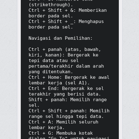
(strikethrough).

Ctrl + Shift + &: Memberikan 
border pada sel.

Ctrl + Shift + _: Menghapus 
border pada sel.

Navigasi dan Pemilihan:

Ctrl + panah (atas, bawah, 
kiri, kanan): Bergerak ke 
tepi data atau sel 
pertama/terakhir dalam arah 
yang ditentukan.

Ctrl + Home: Bergerak ke awal 
lembar kerja (sel A1).

Ctrl + End: Bergerak ke sel 
terakhir yang berisi data.

Shift + panah: Memilih range 
sel.

Ctrl + Shift + panah: Memilih 
range sel hingga tepi data.

Ctrl + A: Memilih seluruh 
lembar kerja.

Ctrl + G: Membuka kotak 
dialog "Go To" untuk navigasi 