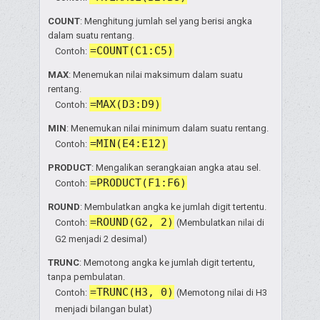
COUNT
: Menghitung jumlah sel yang berisi angka
dalam suatu rentang.
=COUNT(C1:C5)
Contoh:
MAX
: Menemukan nilai maksimum dalam suatu
rentang.
=MAX(D3:D9)
Contoh:
MIN
: Menemukan nilai minimum dalam suatu rentang.
=MIN(E4:E12)
Contoh:
PRODUCT
: Mengalikan serangkaian angka atau sel.
=PRODUCT(F1:F6)
Contoh:
ROUND
: Membulatkan angka ke jumlah digit tertentu.
=ROUND(G2, 2)
Contoh:
(Membulatkan nilai di
G2 menjadi 2 desimal)
TRUNC
: Memotong angka ke jumlah digit tertentu,
tanpa pembulatan.
=TRUNC(H3, 0)
Contoh:
(Memotong nilai di H3
menjadi bilangan bulat)