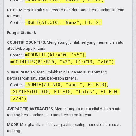
DGET
: Mengekstrak satu record dari database berdasarkan kriteria
tertentu.
=DGET(A1:C10, "Nama", E1:E2)
Contoh:
Fungsi Statistik
COUNTIF, COUNTIFS
: Menghitung jumlah sel yang memenuhi satu
atau beberapa kriteria.
=COUNTIF(A1:A10, ">5")
Contoh:
,
=COUNTIFS(B1:B10, ">3", C1:C10, "<10")
SUMIF, SUMIFS
: Menjumlahkan nilai dalam suatu rentang
berdasarkan satu atau beberapa kriteria.
=SUMIF(A1:A10, "apel", B1:B10)
Contoh:
,
=SUMIFS(D1:D10, E1:E10, "Lulus", F1:F10,
">70")
AVERAGEIF, AVERAGEIFS
: Menghitung rata-rata nilai dalam suatu
rentang berdasarkan satu atau beberapa kriteria.
MODE
: Menghasilkan nilai yang paling sering muncul dalam suatu
rentang.