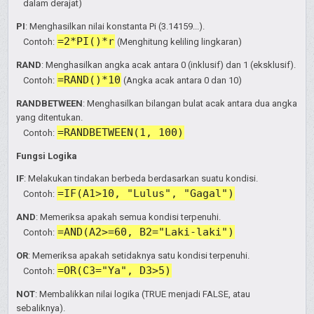
dalam derajat)
PI
: Menghasilkan nilai konstanta Pi (3.14159...).
=2*PI()*r
Contoh:
(Menghitung keliling lingkaran)
RAND
: Menghasilkan angka acak antara 0 (inklusif) dan 1 (eksklusif).
=RAND()*10
Contoh:
(Angka acak antara 0 dan 10)
RANDBETWEEN
: Menghasilkan bilangan bulat acak antara dua angka
yang ditentukan.
=RANDBETWEEN(1, 100)
Contoh:
Fungsi Logika
IF
: Melakukan tindakan berbeda berdasarkan suatu kondisi.
=IF(A1>10, "Lulus", "Gagal")
Contoh:
AND
: Memeriksa apakah semua kondisi terpenuhi.
=AND(A2>=60, B2="Laki-laki")
Contoh:
OR
: Memeriksa apakah setidaknya satu kondisi terpenuhi.
=OR(C3="Ya", D3>5)
Contoh:
NOT
: Membalikkan nilai logika (TRUE menjadi FALSE, atau
sebaliknya).