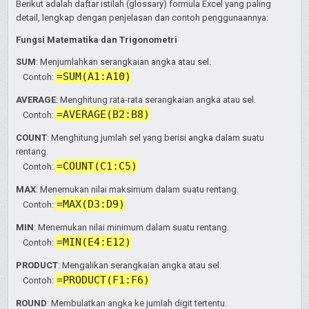
Berikut adalah daftar istilah (glossary) formula Excel yang paling
detail, lengkap dengan penjelasan dan contoh penggunaannya:
Fungsi Matematika dan Trigonometri
SUM
: Menjumlahkan serangkaian angka atau sel.
=SUM(A1:A10)
Contoh:
AVERAGE
: Menghitung rata-rata serangkaian angka atau sel.
=AVERAGE(B2:B8)
Contoh:
COUNT
: Menghitung jumlah sel yang berisi angka dalam suatu
rentang.
=COUNT(C1:C5)
Contoh:
MAX
: Menemukan nilai maksimum dalam suatu rentang.
=MAX(D3:D9)
Contoh:
MIN
: Menemukan nilai minimum dalam suatu rentang.
=MIN(E4:E12)
Contoh:
PRODUCT
: Mengalikan serangkaian angka atau sel.
=PRODUCT(F1:F6)
Contoh:
ROUND
: Membulatkan angka ke jumlah digit tertentu.