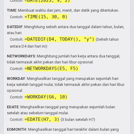
=DATE(2023, 9, 2)
Contoh:
TIME
: Membuat waktu dari jam, menit, dan detik yang ditentukan.
=TIME(15, 30, 0)
Contoh:
DATEDIF
: Menghitung selisih antara dua tanggal dalam tahun, bulan,
atau hari.
=DATEDIF(D4, TODAY(), "y")
Contoh:
(Selisih tahun
antara D4 dan hari ini)
NETWORKDAYS
: Menghitung jumlah hari kerja antara dua tanggal,
tidak termasuk akhir pekan dan hari libur opsional.
=NETWORKDAYS(E5, F5)
Contoh:
WORKDAY
: Menghasilkan tanggal yang merupakan sejumlah hari
kerja setelah tanggal mulai, tidak termasuk akhir pekan dan hari libur
opsional.
=WORKDAY(G6, 10)
Contoh:
EDATE
: Menghasilkan tanggal yang merupakan sejumlah bulan
setelah atau sebelum tanggal mulai.
=EDATE(H7, 3)
Contoh:
(3 bulan setelah H7)
EOMONTH
: Menghasilkan tanggal hari terakhir dalam bulan yang