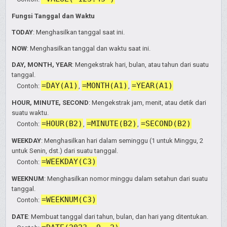
Fungsi Tanggal dan Waktu
TODAY
: Menghasilkan tanggal saat ini.
NOW
: Menghasilkan tanggal dan waktu saat ini.
DAY, MONTH, YEAR
: Mengekstrak hari, bulan, atau tahun dari suatu
tanggal.
=DAY(A1)
=MONTH(A1)
=YEAR(A1)
Contoh:
,
,
HOUR, MINUTE, SECOND
: Mengekstrak jam, menit, atau detik dari
suatu waktu.
=HOUR(B2)
=MINUTE(B2)
=SECOND(B2)
Contoh:
,
,
WEEKDAY
: Menghasilkan hari dalam seminggu (1 untuk Minggu, 2
untuk Senin, dst.) dari suatu tanggal.
=WEEKDAY(C3)
Contoh:
WEEKNUM
: Menghasilkan nomor minggu dalam setahun dari suatu
tanggal.
=WEEKNUM(C3)
Contoh:
DATE
: Membuat tanggal dari tahun, bulan, dan hari yang ditentukan.