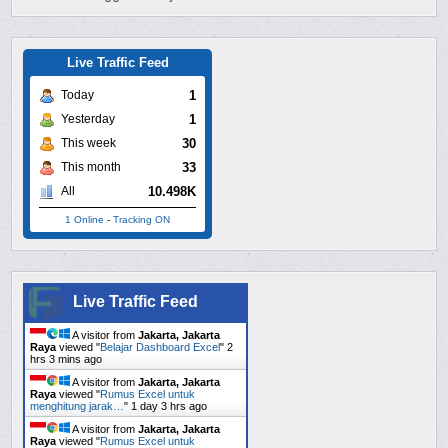
Live Traffic Feed
1
Today
1
Yesterday
30
This week
33
This month
10.498K
All
1 Online
-
Tracking ON
Live Traffic Feed
A visitor from
Jakarta, Jakarta
Raya
viewed "
Belajar Dashboard Excel
"
2
hrs 3 mins ago
A visitor from
Jakarta, Jakarta
Raya
viewed "
Rumus Excel untuk
menghitung jarak…
"
1 day 3 hrs ago
A visitor from
Jakarta, Jakarta
Raya
viewed "
Rumus Excel untuk