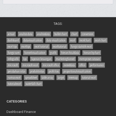
TAGS:
actual
analisis data
analisisdata
bullet chart
chart
conversion
dashboard
datavisualization
data visualization
excel
excelchart
excel chart
excel tips
exceltips
excel tutorial
exceltutorial
fungsi statistik excel
fungsi sum
funnelvisualization
grafik
hierarchicaldata
hierarchychart
infografik
kpi
laporan keuangan
marketingfunnel
memproses ratusan
microsoft
microsoft excel
microsoft office
nesteddata
office
performance
perubahan nilai
produktivitas
profit loss
proportionalvisualization
rumus excel
spreadsheet
table array
target
treemap
tutorial excel
tutorialexcel
waterfall chart
CATEGORIES
Dashboard Finance