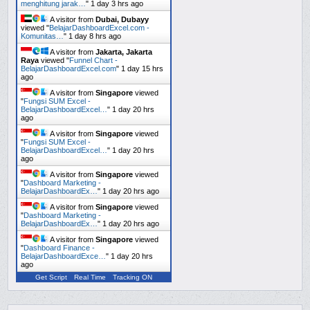
menghitung jarak…
"
1 day 3 hrs ago
A visitor from
Dubai, Dubayy
viewed "
BelajarDashboardExcel.com -
Komunitas…
"
1 day 8 hrs ago
A visitor from
Jakarta, Jakarta
Raya
viewed "
Funnel Chart -
BelajarDashboardExcel.com
"
1 day 15 hrs
ago
A visitor from
Singapore
viewed
"
Fungsi SUM Excel -
BelajarDashboardExcel…
"
1 day 20 hrs
ago
A visitor from
Singapore
viewed
"
Fungsi SUM Excel -
BelajarDashboardExcel…
"
1 day 20 hrs
ago
A visitor from
Singapore
viewed
"
Dashboard Marketing -
BelajarDashboardEx…
"
1 day 20 hrs ago
A visitor from
Singapore
viewed
"
Dashboard Marketing -
BelajarDashboardEx…
"
1 day 20 hrs ago
A visitor from
Singapore
viewed
"
Dashboard Finance -
BelajarDashboardExce…
"
1 day 20 hrs
ago
Get Script
Real Time
Tracking ON