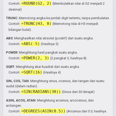
=ROUND(G2, 2)
Contoh:
(Membulatkan nilai di G2 menjadi 2
desimal)
TRUNC
: Memotong angka ke jumlah digit tertentu, tanpa pembulatan.
=TRUNC(H3, 0)
Contoh:
(Memotong nilai di H3 menjadi
bilangan bulat)
ABS
: Menghasilkan nilai absolut (positif) dari suatu angka.
=ABS(-5)
Contoh:
(Hasilnya 5)
POWER
: Menghitung hasil pangkat suatu angka.
=POWER(2, 3)
Contoh:
(2 pangkat 3, hasilnya 8)
SQRT
: Menghitung akar kuadrat dari suatu angka.
=SQRT(16)
Contoh:
(Hasilnya 4)
SIN, COS, TAN
: Menghitung sinus, cosinus, dan tangen dari suatu
sudut (dalam radian).
=SIN(RADIANS(30))
Contoh:
(Sinus dari 30 derajat)
ASIN, ACOS, ATAN
: Menghitung arcsinus, arccosinus, dan
arctangen.
=DEGREES(ASIN(0.5))
Contoh:
(Arcsinus dari 0.5, hasilnya