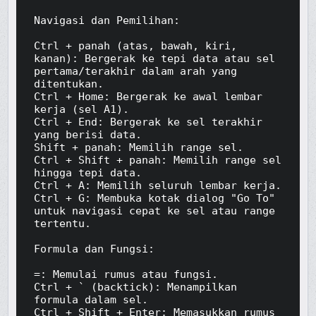
Navigasi dan Pemilihan:

Ctrl + panah (atas, bawah, kiri, 
kanan): Bergerak ke tepi data atau sel 
pertama/terakhir dalam arah yang 
ditentukan.

Ctrl + Home: Bergerak ke awal lembar 
kerja (sel A1).

Ctrl + End: Bergerak ke sel terakhir 
yang berisi data.

Shift + panah: Memilih range sel.

Ctrl + Shift + panah: Memilih range sel 
hingga tepi data.

Ctrl + A: Memilih seluruh lembar kerja.

Ctrl + G: Membuka kotak dialog "Go To" 
untuk navigasi cepat ke sel atau range 
tertentu.

Formula dan Fungsi:

=: Memulai rumus atau fungsi.

Ctrl + ` (backtick): Menampilkan 
formula dalam sel.

Ctrl + Shift + Enter: Memasukkan rumus 