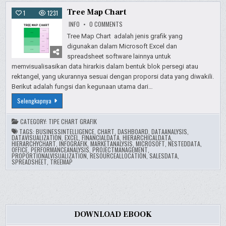
Tree Map Chart
1
1231
ON
INFO
0 COMMENTS
TREE
MAP
Tree Map Chart adalah jenis grafik yang
CHART
digunakan dalam Microsoft Excel dan
spreadsheet software lainnya untuk
memvisualisasikan data hirarkis dalam bentuk blok persegi atau
rektangel, yang ukurannya sesuai dengan proporsi data yang diwakili.
Berikut adalah fungsi dan kegunaan utama dari…
Tree
Selengkapnya
Map
Chart
CATEGORY:
TIPE CHART GRAFIK
TAGS:
BUSINESSINTELLIGENCE
,
CHART
,
DASHBOARD
,
DATAANALYSIS
,
DATAVISUALIZATION
,
EXCEL
,
FINANCIALDATA
,
HIERARCHICALDATA
,
HIERARCHYCHART
,
INFOGRAFIK
,
MARKETANALYSIS
,
MICROSOFT
,
NESTEDDATA
,
OFFICE
,
PERFORMANCEANALYSIS
,
PROJECTMANAGEMENT
,
PROPORTIONALVISUALIZATION
,
RESOURCEALLOCATION
,
SALESDATA
,
SPREADSHEET
,
TREEMAP
DOWNLOAD EBOOK