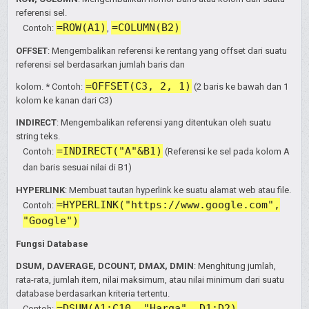
referensi sel.
=ROW(A1)
=COLUMN(B2)
Contoh:
,
OFFSET
: Mengembalikan referensi ke rentang yang offset dari suatu
referensi sel berdasarkan jumlah baris dan
=OFFSET(C3, 2, 1)
kolom. * Contoh:
(2 baris ke bawah dan 1
kolom ke kanan dari C3)
INDIRECT
: Mengembalikan referensi yang ditentukan oleh suatu
string teks.
=INDIRECT("A"&B1)
Contoh:
(Referensi ke sel pada kolom A
dan baris sesuai nilai di B1)
HYPERLINK
: Membuat tautan hyperlink ke suatu alamat web atau file.
=HYPERLINK("https://www.google.com",
Contoh:
"Google")
Fungsi Database
DSUM, DAVERAGE, DCOUNT, DMAX, DMIN
: Menghitung jumlah,
rata-rata, jumlah item, nilai maksimum, atau nilai minimum dari suatu
database berdasarkan kriteria tertentu.
=DSUM(A1:C10, "Harga", D1:D2)
Contoh: