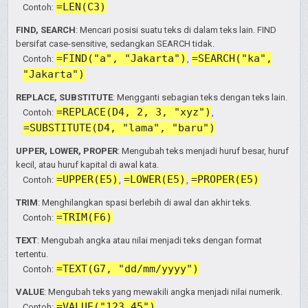
=LEN(C3)
Contoh:
FIND, SEARCH
: Mencari posisi suatu teks di dalam teks lain. FIND
bersifat case-sensitive, sedangkan SEARCH tidak.
=FIND("a", "Jakarta")
=SEARCH("ka",
Contoh:
,
"Jakarta")
REPLACE, SUBSTITUTE
: Mengganti sebagian teks dengan teks lain.
=REPLACE(D4, 2, 3, "xyz")
Contoh:
,
=SUBSTITUTE(D4, "lama", "baru")
UPPER, LOWER, PROPER
: Mengubah teks menjadi huruf besar, huruf
kecil, atau huruf kapital di awal kata.
=UPPER(E5)
=LOWER(E5)
=PROPER(E5)
Contoh:
,
,
TRIM
: Menghilangkan spasi berlebih di awal dan akhir teks.
=TRIM(F6)
Contoh:
TEXT
: Mengubah angka atau nilai menjadi teks dengan format
tertentu.
=TEXT(G7, "dd/mm/yyyy")
Contoh:
VALUE
: Mengubah teks yang mewakili angka menjadi nilai numerik.
=VALUE("123.45")
Contoh: