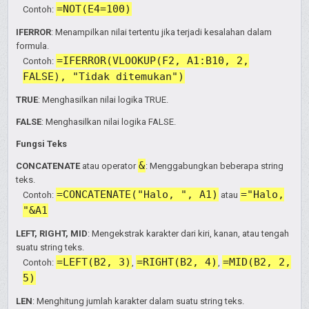
=NOT(E4=100)
Contoh:
IFERROR
: Menampilkan nilai tertentu jika terjadi kesalahan dalam
formula.
=IFERROR(VLOOKUP(F2, A1:B10, 2,
Contoh:
FALSE), "Tidak ditemukan")
TRUE
: Menghasilkan nilai logika TRUE.
FALSE
: Menghasilkan nilai logika FALSE.
Fungsi Teks
&
CONCATENATE
atau operator
: Menggabungkan beberapa string
teks.
=CONCATENATE("Halo, ", A1)
="Halo,
Contoh:
atau
"&A1
LEFT, RIGHT, MID
: Mengekstrak karakter dari kiri, kanan, atau tengah
suatu string teks.
=LEFT(B2, 3)
=RIGHT(B2, 4)
=MID(B2, 2,
Contoh:
,
,
5)
LEN
: Menghitung jumlah karakter dalam suatu string teks.