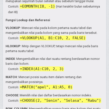
merupakan sejumlah bulan setelah atau sebelum tanggal mulai.
=EOMONTH(I8, -1)
Contoh:
(Hari terakhir bulan sebelumnya
dari I8)
Fungsi Lookup dan Referensi
VLOOKUP
: Mencari nilai pada kolom pertama suatu tabel dan
mengembalikan nilai pada kolom yang sama pada baris tersebut.
=VLOOKUP(A1, B1:C10, 2, FALSE)
Contoh:
HLOOKUP
: Mirip dengan VLOOKUP, tetapi mencari nilai pada baris
pertama suatu tabel.
INDEX
: Mengembalikan nilai dari suatu rentang berdasarkan nomor
baris dan kolom.
=INDEX(A1:C10, 2, 3)
Contoh:
MATCH
: Mencari posisi suatu item dalam rentang dan
mengembalikan posisinya.
=MATCH("apel", A1:A5, 0)
Contoh:
CHOOSE
: Memilih nilai dari daftar berdasarkan nomor indeks.
=CHOOSE(2, "Senin", "Selasa", "Rabu")
Contoh:
ROW, COLUMN
: Mengembalikan nomor baris atau kolom dari suatu