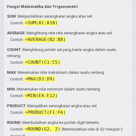
Fungsi Matematika dan Trigonometri
SUM
: Menjumlahkan serangkaian angka atau sel.
=SUM(A1:A10)
Contoh:
AVERAGE
: Menghitung rata-rata serangkaian angka atau sel.
=AVERAGE(B2:B8)
Contoh:
COUNT
: Menghitung jumlah sel yang berisi angka dalam suatu
rentang.
=COUNT(C1:C5)
Contoh:
MAX
: Menemukan nilai maksimum dalam suatu rentang.
=MAX(D3:D9)
Contoh:
MIN
: Menemukan nilai minimum dalam suatu rentang.
=MIN(E4:E12)
Contoh:
PRODUCT
: Mengalikan serangkaian angka atau sel.
=PRODUCT(F1:F6)
Contoh:
ROUND
: Membulatkan angka ke jumlah digit tertentu.
=ROUND(G2, 2)
Contoh:
(Membulatkan nilai di G2 menjadi 2