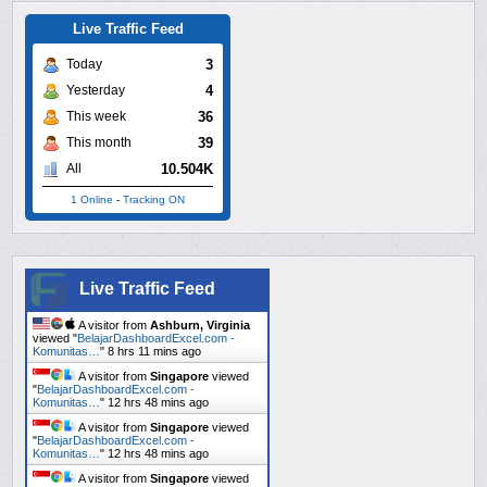
Live Traffic Feed
3
Today
4
Yesterday
36
This week
39
This month
10.504K
All
1 Online
-
Tracking ON
Live Traffic Feed
A visitor from
Ashburn, Virginia
viewed "
BelajarDashboardExcel.com -
Komunitas…
"
8 hrs 11 mins ago
A visitor from
Singapore
viewed
"
BelajarDashboardExcel.com -
Komunitas…
"
12 hrs 48 mins ago
A visitor from
Singapore
viewed
"
BelajarDashboardExcel.com -
Komunitas…
"
12 hrs 48 mins ago
A visitor from
Singapore
viewed