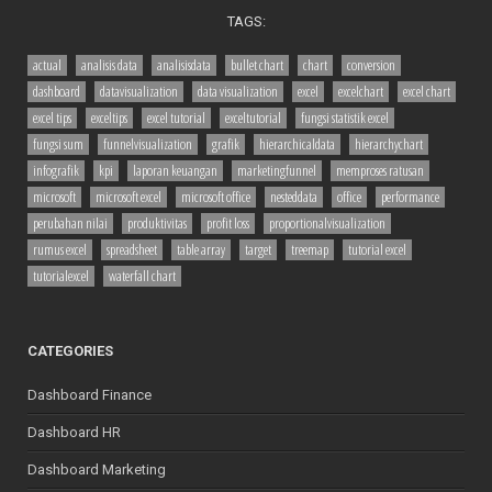
TAGS:
actual
analisis data
analisisdata
bullet chart
chart
conversion
dashboard
datavisualization
data visualization
excel
excelchart
excel chart
excel tips
exceltips
excel tutorial
exceltutorial
fungsi statistik excel
fungsi sum
funnelvisualization
grafik
hierarchicaldata
hierarchychart
infografik
kpi
laporan keuangan
marketingfunnel
memproses ratusan
microsoft
microsoft excel
microsoft office
nesteddata
office
performance
perubahan nilai
produktivitas
profit loss
proportionalvisualization
rumus excel
spreadsheet
table array
target
treemap
tutorial excel
tutorialexcel
waterfall chart
CATEGORIES
Dashboard Finance
Dashboard HR
Dashboard Marketing