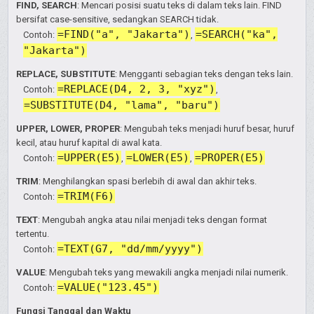
FIND, SEARCH
: Mencari posisi suatu teks di dalam teks lain. FIND
bersifat case-sensitive, sedangkan SEARCH tidak.
=FIND("a", "Jakarta")
=SEARCH("ka",
Contoh:
,
"Jakarta")
REPLACE, SUBSTITUTE
: Mengganti sebagian teks dengan teks lain.
=REPLACE(D4, 2, 3, "xyz")
Contoh:
,
=SUBSTITUTE(D4, "lama", "baru")
UPPER, LOWER, PROPER
: Mengubah teks menjadi huruf besar, huruf
kecil, atau huruf kapital di awal kata.
=UPPER(E5)
=LOWER(E5)
=PROPER(E5)
Contoh:
,
,
TRIM
: Menghilangkan spasi berlebih di awal dan akhir teks.
=TRIM(F6)
Contoh:
TEXT
: Mengubah angka atau nilai menjadi teks dengan format
tertentu.
=TEXT(G7, "dd/mm/yyyy")
Contoh:
VALUE
: Mengubah teks yang mewakili angka menjadi nilai numerik.
=VALUE("123.45")
Contoh:
Fungsi Tanggal dan Waktu