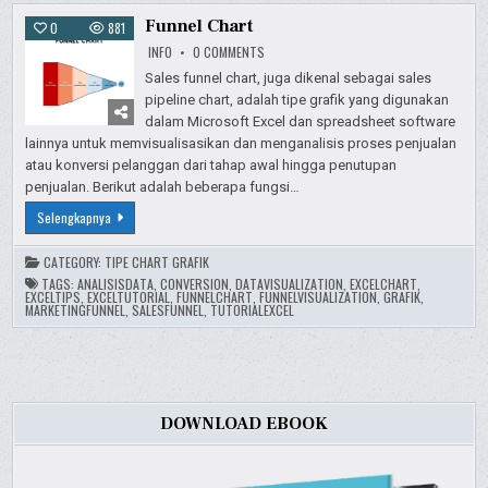
Funnel Chart
0
881
ON
INFO
0 COMMENTS
FUNNEL
CHART
Sales funnel chart, juga dikenal sebagai sales
pipeline chart, adalah tipe grafik yang digunakan
dalam Microsoft Excel dan spreadsheet software
lainnya untuk memvisualisasikan dan menganalisis proses penjualan
atau konversi pelanggan dari tahap awal hingga penutupan
penjualan. Berikut adalah beberapa fungsi…
Funnel
Selengkapnya
Chart
CATEGORY:
TIPE CHART GRAFIK
TAGS:
ANALISISDATA
,
CONVERSION
,
DATAVISUALIZATION
,
EXCELCHART
,
EXCELTIPS
,
EXCELTUTORIAL
,
FUNNELCHART
,
FUNNELVISUALIZATION
,
GRAFIK
,
MARKETINGFUNNEL
,
SALESFUNNEL
,
TUTORIALEXCEL
DOWNLOAD EBOOK