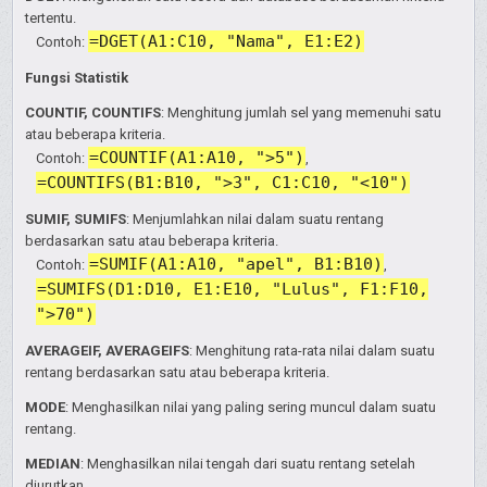
tertentu.
=DGET(A1:C10, "Nama", E1:E2)
Contoh:
Fungsi Statistik
COUNTIF, COUNTIFS
: Menghitung jumlah sel yang memenuhi satu
atau beberapa kriteria.
=COUNTIF(A1:A10, ">5")
Contoh:
,
=COUNTIFS(B1:B10, ">3", C1:C10, "<10")
SUMIF, SUMIFS
: Menjumlahkan nilai dalam suatu rentang
berdasarkan satu atau beberapa kriteria.
=SUMIF(A1:A10, "apel", B1:B10)
Contoh:
,
=SUMIFS(D1:D10, E1:E10, "Lulus", F1:F10,
">70")
AVERAGEIF, AVERAGEIFS
: Menghitung rata-rata nilai dalam suatu
rentang berdasarkan satu atau beberapa kriteria.
MODE
: Menghasilkan nilai yang paling sering muncul dalam suatu
rentang.
MEDIAN
: Menghasilkan nilai tengah dari suatu rentang setelah
diurutkan.