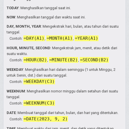
TODAY
: Menghasilkan tanggal saat ini.
NOW
: Menghasilkan tanggal dan waktu saat ini.
DAY, MONTH, YEAR
: Mengekstrak hari, bulan, atau tahun dari suatu
tanggal.
=DAY(A1)
=MONTH(A1)
=YEAR(A1)
Contoh:
,
,
HOUR, MINUTE, SECOND
: Mengekstrak jam, menit, atau detik dari
suatu waktu.
=HOUR(B2)
=MINUTE(B2)
=SECOND(B2)
Contoh:
,
,
WEEKDAY
: Menghasilkan hari dalam seminggu (1 untuk Minggu, 2
untuk Senin, dst.) dari suatu tanggal.
=WEEKDAY(C3)
Contoh:
WEEKNUM
: Menghasilkan nomor minggu dalam setahun dari suatu
tanggal.
=WEEKNUM(C3)
Contoh:
DATE
: Membuat tanggal dari tahun, bulan, dan hari yang ditentukan.
=DATE(2023, 9, 2)
Contoh:
TIME
: Membuat waktu dari jam, menit, dan detik yang ditentukan.