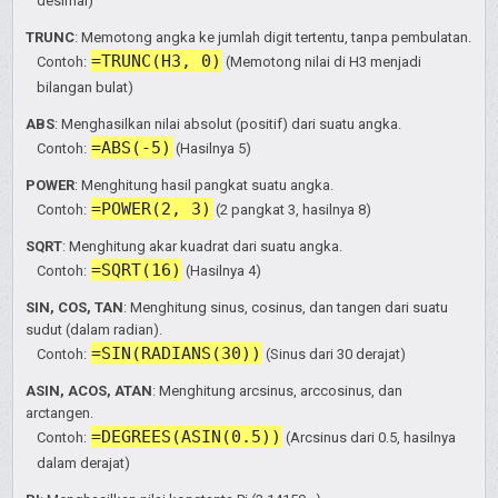
desimal)
TRUNC
: Memotong angka ke jumlah digit tertentu, tanpa pembulatan.
=TRUNC(H3, 0)
Contoh:
(Memotong nilai di H3 menjadi
bilangan bulat)
ABS
: Menghasilkan nilai absolut (positif) dari suatu angka.
=ABS(-5)
Contoh:
(Hasilnya 5)
POWER
: Menghitung hasil pangkat suatu angka.
=POWER(2, 3)
Contoh:
(2 pangkat 3, hasilnya 8)
SQRT
: Menghitung akar kuadrat dari suatu angka.
=SQRT(16)
Contoh:
(Hasilnya 4)
SIN, COS, TAN
: Menghitung sinus, cosinus, dan tangen dari suatu
sudut (dalam radian).
=SIN(RADIANS(30))
Contoh:
(Sinus dari 30 derajat)
ASIN, ACOS, ATAN
: Menghitung arcsinus, arccosinus, dan
arctangen.
=DEGREES(ASIN(0.5))
Contoh:
(Arcsinus dari 0.5, hasilnya
dalam derajat)