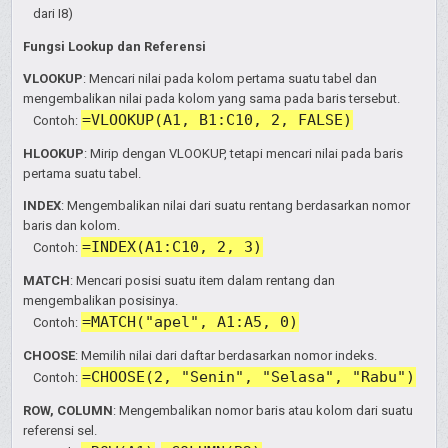
dari I8)
Fungsi Lookup dan Referensi
VLOOKUP
: Mencari nilai pada kolom pertama suatu tabel dan
mengembalikan nilai pada kolom yang sama pada baris tersebut.
=VLOOKUP(A1, B1:C10, 2, FALSE)
Contoh:
HLOOKUP
: Mirip dengan VLOOKUP, tetapi mencari nilai pada baris
pertama suatu tabel.
INDEX
: Mengembalikan nilai dari suatu rentang berdasarkan nomor
baris dan kolom.
=INDEX(A1:C10, 2, 3)
Contoh:
MATCH
: Mencari posisi suatu item dalam rentang dan
mengembalikan posisinya.
=MATCH("apel", A1:A5, 0)
Contoh:
CHOOSE
: Memilih nilai dari daftar berdasarkan nomor indeks.
=CHOOSE(2, "Senin", "Selasa", "Rabu")
Contoh:
ROW, COLUMN
: Mengembalikan nomor baris atau kolom dari suatu
referensi sel.