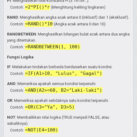
PI
: Menghasilkan nilai konstanta Pi (3.14159...).
=2*PI()*r
Contoh:
(Menghitung keliling lingkaran)
RAND
: Menghasilkan angka acak antara 0 (inklusif) dan 1 (eksklusif).
=RAND()*10
Contoh:
(Angka acak antara 0 dan 10)
RANDBETWEEN
: Menghasilkan bilangan bulat acak antara dua angka
yang ditentukan.
=RANDBETWEEN(1, 100)
Contoh:
Fungsi Logika
IF
: Melakukan tindakan berbeda berdasarkan suatu kondisi.
=IF(A1>10, "Lulus", "Gagal")
Contoh:
AND
: Memeriksa apakah semua kondisi terpenuhi.
=AND(A2>=60, B2="Laki-laki")
Contoh:
OR
: Memeriksa apakah setidaknya satu kondisi terpenuhi.
=OR(C3="Ya", D3>5)
Contoh:
NOT
: Membalikkan nilai logika (TRUE menjadi FALSE, atau
sebaliknya).
=NOT(E4=100)
Contoh: