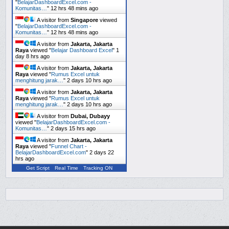
"
BelajarDashboardExcel.com -
Komunitas…
"
12 hrs 48 mins ago
A visitor from
Singapore
viewed
"
BelajarDashboardExcel.com -
Komunitas…
"
12 hrs 48 mins ago
A visitor from
Jakarta, Jakarta
Raya
viewed "
Belajar Dashboard Excel
"
1
day 8 hrs ago
A visitor from
Jakarta, Jakarta
Raya
viewed "
Rumus Excel untuk
menghitung jarak…
"
2 days 10 hrs ago
A visitor from
Jakarta, Jakarta
Raya
viewed "
Rumus Excel untuk
menghitung jarak…
"
2 days 10 hrs ago
A visitor from
Dubai, Dubayy
viewed "
BelajarDashboardExcel.com -
Komunitas…
"
2 days 15 hrs ago
A visitor from
Jakarta, Jakarta
Raya
viewed "
Funnel Chart -
BelajarDashboardExcel.com
"
2 days 22
hrs ago
Get Script
Real Time
Tracking ON