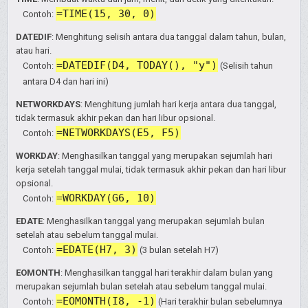
=TIME(15, 30, 0)
Contoh:
DATEDIF
: Menghitung selisih antara dua tanggal dalam tahun, bulan,
atau hari.
=DATEDIF(D4, TODAY(), "y")
Contoh:
(Selisih tahun
antara D4 dan hari ini)
NETWORKDAYS
: Menghitung jumlah hari kerja antara dua tanggal,
tidak termasuk akhir pekan dan hari libur opsional.
=NETWORKDAYS(E5, F5)
Contoh:
WORKDAY
: Menghasilkan tanggal yang merupakan sejumlah hari
kerja setelah tanggal mulai, tidak termasuk akhir pekan dan hari libur
opsional.
=WORKDAY(G6, 10)
Contoh:
EDATE
: Menghasilkan tanggal yang merupakan sejumlah bulan
setelah atau sebelum tanggal mulai.
=EDATE(H7, 3)
Contoh:
(3 bulan setelah H7)
EOMONTH
: Menghasilkan tanggal hari terakhir dalam bulan yang
merupakan sejumlah bulan setelah atau sebelum tanggal mulai.
=EOMONTH(I8, -1)
Contoh:
(Hari terakhir bulan sebelumnya