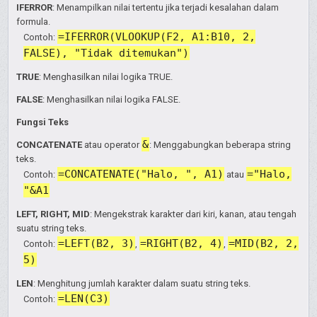
IFERROR
: Menampilkan nilai tertentu jika terjadi kesalahan dalam
formula.
=IFERROR(VLOOKUP(F2, A1:B10, 2,
Contoh:
FALSE), "Tidak ditemukan")
TRUE
: Menghasilkan nilai logika TRUE.
FALSE
: Menghasilkan nilai logika FALSE.
Fungsi Teks
&
CONCATENATE
atau operator
: Menggabungkan beberapa string
teks.
=CONCATENATE("Halo, ", A1)
="Halo,
Contoh:
atau
"&A1
LEFT, RIGHT, MID
: Mengekstrak karakter dari kiri, kanan, atau tengah
suatu string teks.
=LEFT(B2, 3)
=RIGHT(B2, 4)
=MID(B2, 2,
Contoh:
,
,
5)
LEN
: Menghitung jumlah karakter dalam suatu string teks.
=LEN(C3)
Contoh: