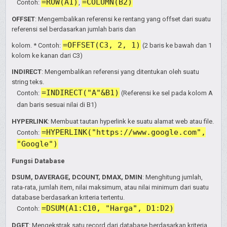
=ROW(A1)
=COLUMN(B2)
Contoh:
,
OFFSET
: Mengembalikan referensi ke rentang yang offset dari suatu
referensi sel berdasarkan jumlah baris dan
=OFFSET(C3, 2, 1)
kolom. * Contoh:
(2 baris ke bawah dan 1
kolom ke kanan dari C3)
INDIRECT
: Mengembalikan referensi yang ditentukan oleh suatu
string teks.
=INDIRECT("A"&B1)
Contoh:
(Referensi ke sel pada kolom A
dan baris sesuai nilai di B1)
HYPERLINK
: Membuat tautan hyperlink ke suatu alamat web atau file.
=HYPERLINK("https://www.google.com",
Contoh:
"Google")
Fungsi Database
DSUM, DAVERAGE, DCOUNT, DMAX, DMIN
: Menghitung jumlah,
rata-rata, jumlah item, nilai maksimum, atau nilai minimum dari suatu
database berdasarkan kriteria tertentu.
=DSUM(A1:C10, "Harga", D1:D2)
Contoh:
DGET
: Mengekstrak satu record dari database berdasarkan kriteria