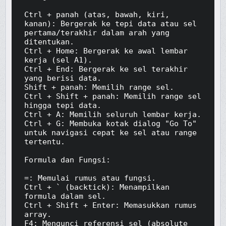
Ctrl + panah (atas, bawah, kiri, 
kanan): Bergerak ke tepi data atau sel 
pertama/terakhir dalam arah yang 
ditentukan.

Ctrl + Home: Bergerak ke awal lembar 
kerja (sel A1).

Ctrl + End: Bergerak ke sel terakhir 
yang berisi data.

Shift + panah: Memilih range sel.

Ctrl + Shift + panah: Memilih range sel 
hingga tepi data.

Ctrl + A: Memilih seluruh lembar kerja.

Ctrl + G: Membuka kotak dialog "Go To" 
untuk navigasi cepat ke sel atau range 
tertentu.

Formula dan Fungsi:

=: Memulai rumus atau fungsi.

Ctrl + ` (backtick): Menampilkan 
formula dalam sel.

Ctrl + Shift + Enter: Memasukkan rumus 
array.

F4: Mengunci referensi sel (absolute 