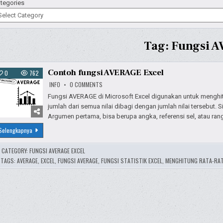
tegories
Tag:
Fungsi 
Contoh fungsi AVERAGE Excel
0
762
ON
INFO
0 COMMENTS
CONTOH
FUNGSI
Fungsi AVERAGE di Microsoft Excel digunakan untuk menghitu
AVERAGE
jumlah dari semua nilai dibagi dengan jumlah nilai tersebut
EXCEL
Argumen pertama, bisa berupa angka, referensi sel, atau ran
Contoh
Selengkapnya
fungsi
AVERAGE
Excel
CATEGORY:
FUNGSI AVERAGE EXCEL
TAGS:
AVERAGE
,
EXCEL
,
FUNGSI AVERAGE
,
FUNGSI STATISTIK EXCEL
,
MENGHITUNG RATA-RA