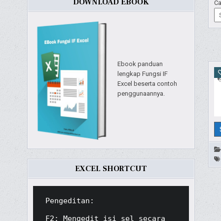
DOWNLOAD EBOOK
Ca
Ebook panduan
lengkap Fungsi IF
Excel beserta contoh
penggunaannya.
EXCEL SHORTCUT
Pengeditan:

F2: Mengedit isi sel secara 