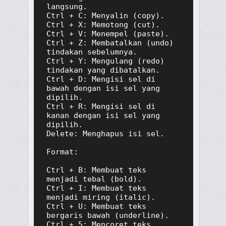
langsung.

Ctrl + C: Menyalin (copy).

Ctrl + X: Memotong (cut).

Ctrl + V: Menempel (paste).

Ctrl + Z: Membatalkan (undo) 
tindakan sebelumnya.

Ctrl + Y: Mengulang (redo) 
tindakan yang dibatalkan.

Ctrl + D: Mengisi sel di 
bawah dengan isi sel yang 
dipilih.

Ctrl + R: Mengisi sel di 
kanan dengan isi sel yang 
dipilih.

Delete: Menghapus isi sel.

Format:

Ctrl + B: Membuat teks 
menjadi tebal (bold).

Ctrl + I: Membuat teks 
menjadi miring (italic).

Ctrl + U: Membuat teks 
bergaris bawah (underline).

Ctrl + 5: Mencoret teks 