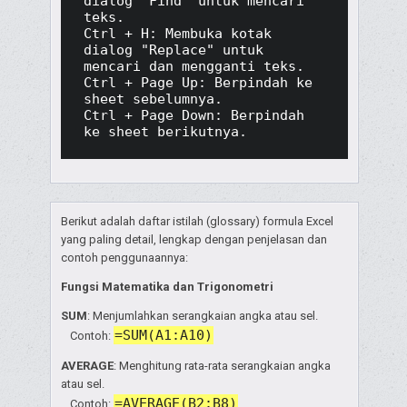
dialog "Find" untuk mencari 
teks.

Ctrl + H: Membuka kotak 
dialog "Replace" untuk 
mencari dan mengganti teks.

Ctrl + Page Up: Berpindah ke 
sheet sebelumnya.

Ctrl + Page Down: Berpindah 
ke sheet berikutnya.
Berikut adalah daftar istilah (glossary) formula Excel
yang paling detail, lengkap dengan penjelasan dan
contoh penggunaannya:
Fungsi Matematika dan Trigonometri
SUM
: Menjumlahkan serangkaian angka atau sel.
=SUM(A1:A10)
Contoh:
AVERAGE
: Menghitung rata-rata serangkaian angka
atau sel.
=AVERAGE(B2:B8)
Contoh: