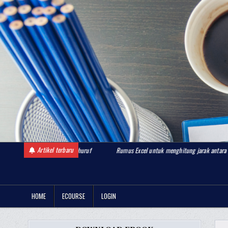
Skip
to
content
Artikel terbaru
h angka menjadi huruf
Rumus Excel untuk menghitung jarak antara dua lokasi berdas
BelajarDashboardExcel.com
Komunitas Belajar Dashboard Excel
HOME
ECOURSE
LOGIN