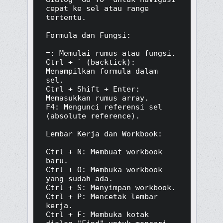
cepat ke sel atau range 
tertentu.

Formula dan Fungsi:

=: Memulai rumus atau fungsi.

Ctrl + ` (backtick): 
Menampilkan formula dalam 
sel.

Ctrl + Shift + Enter: 
Memasukkan rumus array.

F4: Mengunci referensi sel 
(absolute reference).

Lembar Kerja dan Workbook:

Ctrl + N: Membuat workbook 
baru.

Ctrl + O: Membuka workbook 
yang sudah ada.

Ctrl + S: Menyimpan workbook.

Ctrl + P: Mencetak lembar 
kerja.

Ctrl + F: Membuka kotak 