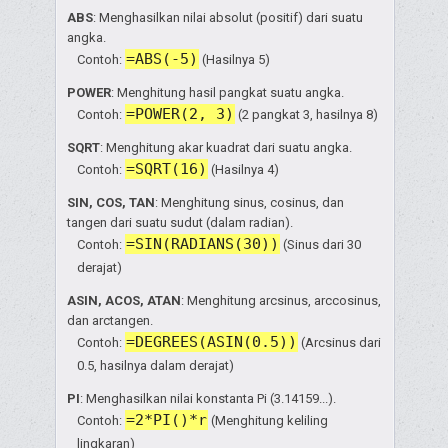
ABS
: Menghasilkan nilai absolut (positif) dari suatu
angka.
=ABS(-5)
Contoh:
(Hasilnya 5)
POWER
: Menghitung hasil pangkat suatu angka.
=POWER(2, 3)
Contoh:
(2 pangkat 3, hasilnya 8)
SQRT
: Menghitung akar kuadrat dari suatu angka.
=SQRT(16)
Contoh:
(Hasilnya 4)
SIN, COS, TAN
: Menghitung sinus, cosinus, dan
tangen dari suatu sudut (dalam radian).
=SIN(RADIANS(30))
Contoh:
(Sinus dari 30
derajat)
ASIN, ACOS, ATAN
: Menghitung arcsinus, arccosinus,
dan arctangen.
=DEGREES(ASIN(0.5))
Contoh:
(Arcsinus dari
0.5, hasilnya dalam derajat)
PI
: Menghasilkan nilai konstanta Pi (3.14159...).
=2*PI()*r
Contoh:
(Menghitung keliling
lingkaran)