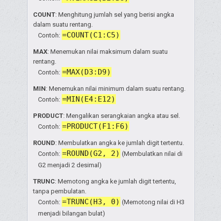
COUNT
: Menghitung jumlah sel yang berisi angka
dalam suatu rentang.
=COUNT(C1:C5)
Contoh:
MAX
: Menemukan nilai maksimum dalam suatu
rentang.
=MAX(D3:D9)
Contoh:
MIN
: Menemukan nilai minimum dalam suatu rentang.
=MIN(E4:E12)
Contoh:
PRODUCT
: Mengalikan serangkaian angka atau sel.
=PRODUCT(F1:F6)
Contoh:
ROUND
: Membulatkan angka ke jumlah digit tertentu.
=ROUND(G2, 2)
Contoh:
(Membulatkan nilai di
G2 menjadi 2 desimal)
TRUNC
: Memotong angka ke jumlah digit tertentu,
tanpa pembulatan.
=TRUNC(H3, 0)
Contoh:
(Memotong nilai di H3
menjadi bilangan bulat)