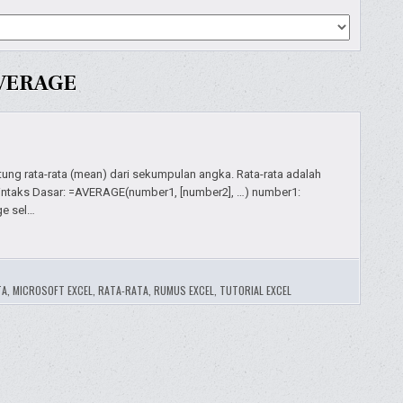
AVERAGE
ng rata-rata (mean) dari sekumpulan angka. Rata-rata adalah
. Sintaks Dasar: =AVERAGE(number1, [number2], …) number1:
ge sel…
TA
,
MICROSOFT EXCEL
,
RATA-RATA
,
RUMUS EXCEL
,
TUTORIAL EXCEL